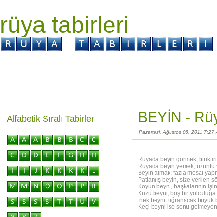
rüya tabirleri
GİRİŞ
Rüya ?
Tabir ?
Kabus ?
BEYİN -
Rüy
Alfabetik Sıralı Tabirler
Pazartesi, Ağustos 06, 2011 7:27
Rüyada beyin görmek, biriktiri
Rüyada beyin yemek, üzüntü ver
Beyin almak, fazla mesai yapm
Patlamış beyin, size verilen sö
Koyun beyni, başkalarının işi
Kuzu beyni, boş bir yolculuğa
İnek beyni, uğranacak büyük b
Keçi beyni ise sonu gelmeyen 