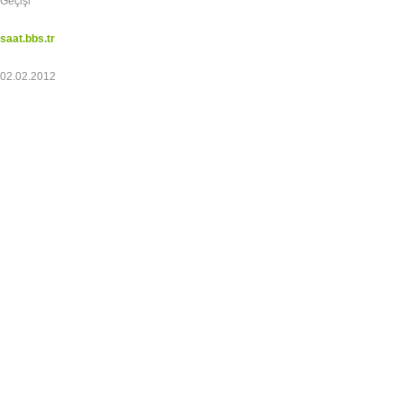
Geçişi
saat.bbs.tr
02.02.2012