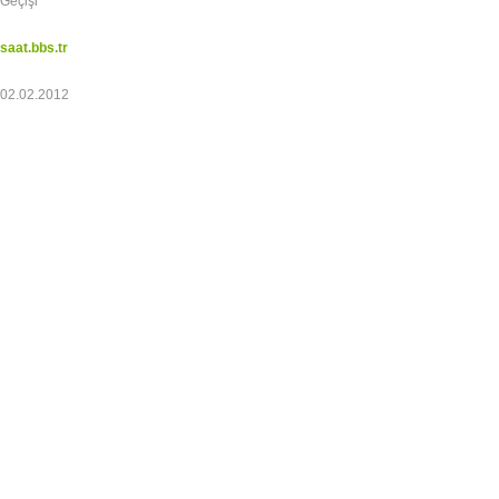
Geçişi
saat.bbs.tr
02.02.2012