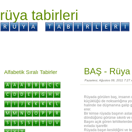
rüya tabirleri
GİRİŞ
Rüya ?
Tabir ?
Kabus ?
BAŞ -
Rüya 
Alfabetik Sıralı Tabirler
Pazartesi, Ağustos 06, 2011 7:27
Rüyada görülen baş, insanın ot
küçüklüğü de noksanlığına yor
halinde ise düşmanına galip gel
erer.
Bir kimse rüyada başının asla
döndüğünü görürse sıkıntı ve 
Başını açık gören tehlikelerden
evlada işarettir.
Rüyada başın kesildiğini ve te