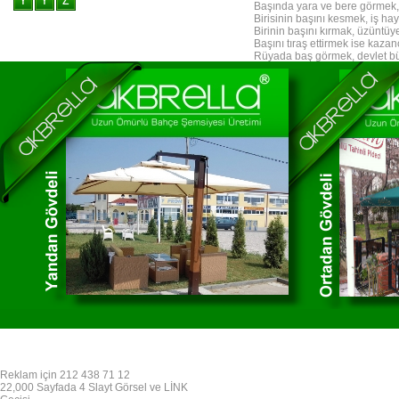
Başında yara ve bere görmek,
Birisinin başını kesmek, iş ha
Birinin başını kırmak, üzüntüy
Başını tıraş ettirmek ise kazançl
Rüyada baş görmek, devlet büy
görmek, bir büyük adamın elin
kesilmediği halde başının vüc
kesilerek başının vücudundan a
ise aylığı ve kazancı artar; bo
başını gölgesinde veya aynada 
bir büyüğünden yardım görmey
yorumlanır; uzun ömür, işlerind
yaralandığını veya kırıldığını
Başının insandan gayri bir ya
şeref ve yükselişe, küçülmesi i
Reklam için 212 438 71 12
22,000 Sayfada 4 Slayt Görsel ve LİNK