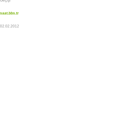
Geçişi
saat.bbs.tr
02.02.2012