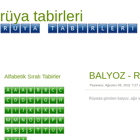
rüya tabirleri
GİRİŞ
Rüya ?
Tabir ?
Kabus ?
BALYOZ -
R
Alfabetik Sıralı Tabirler
Pazartesi, Ağustos 06, 2011 7:27
Rüyada görülen balyoz, ağır ve