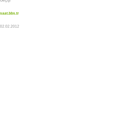
Geçişi
saat.bbs.tr
02.02.2012