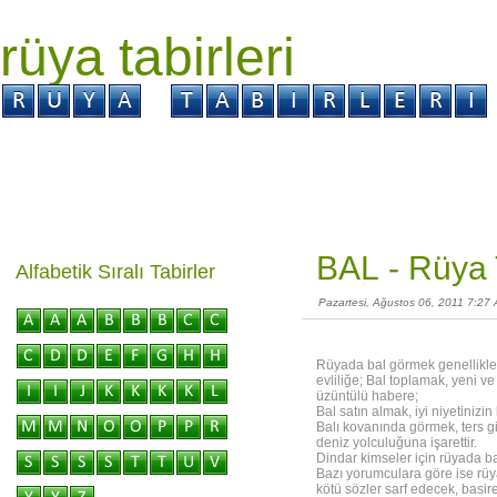
rüya tabirleri
GİRİŞ
Rüya ?
Tabir ?
Kabus ?
BAL -
Rüya 
Alfabetik Sıralı Tabirler
Pazartesi, Ağustos 06, 2011 7:27
Rüyada bal görmek genellikle 
evliliğe; Bal toplamak, yeni 
üzüntülü habere;
Bal satın almak, iyi niyetinizi
Balı kovanında görmek, ters g
deniz yolculuğuna işarettir.
Dindar kimseler için rüyada b
Bazı yorumculara göre ise rüy
kötü sözler sarf edecek, basiret