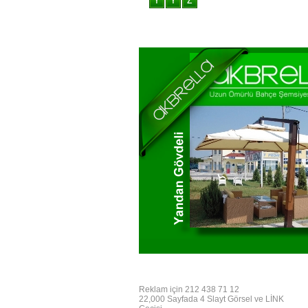
Reklam için 212 438 71 12
22,000 Sayfada 4 Slayt Görsel ve LİNK