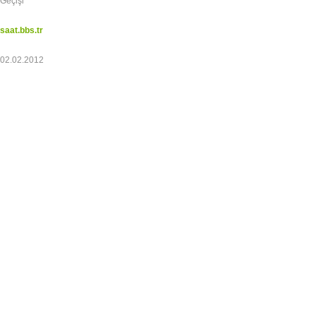
Geçişi
saat.bbs.tr
02.02.2012