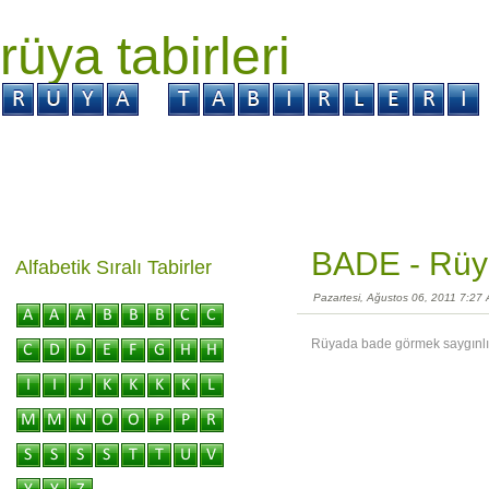
rüya tabirleri
GİRİŞ
Rüya ?
Tabir ?
Kabus ?
BADE -
Rüya
Alfabetik Sıralı Tabirler
Pazartesi, Ağustos 06, 2011 7:27
Rüyada bade görmek saygınlı ile