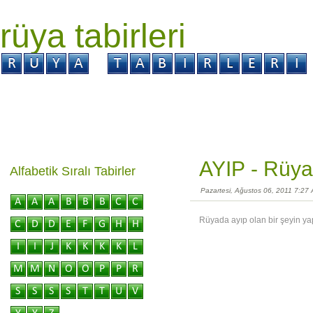
rüya tabirleri
GİRİŞ
Rüya ?
Tabir ?
Kabus ?
AYIP -
Rüya 
Alfabetik Sıralı Tabirler
Pazartesi, Ağustos 06, 2011 7:27
Rüyada ayıp olan bir şeyin yap