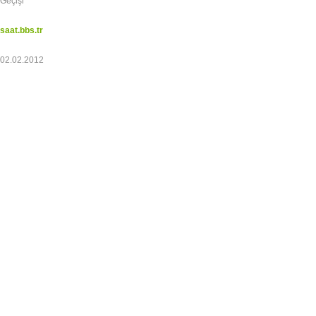
Geçişi
saat.bbs.tr
02.02.2012