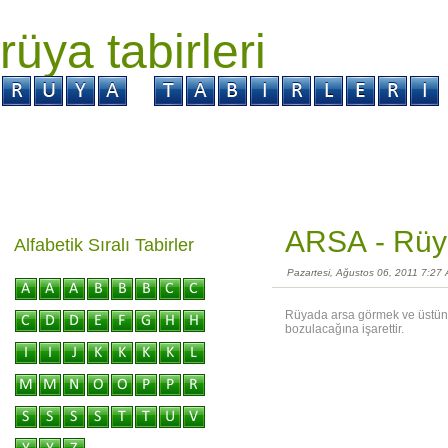
rüya tabirleri
GİRİŞ
Rüya ?
Tabir ?
Kabus ?
ARSA -
Rüya
Alfabetik Sıralı Tabirler
Pazartesi, Ağustos 06, 2011 7:27
Rüyada arsa görmek ve üstün
bozulacağına işarettir.