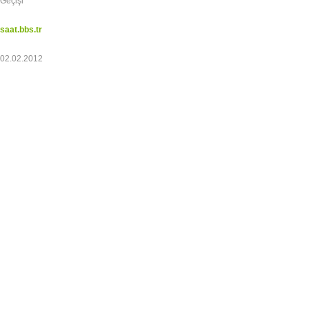
Geçişi
saat.bbs.tr
02.02.2012