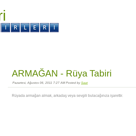
ri
r ?
Kabus ?
ARMAĞAN -
Rüya Tabiri
Pazartesi, Ağustos 06, 2011 7:27 AM Posted by
Saat
Rüyada armağan almak, arkadaş veya sevgili bulacağınıza işarettir.