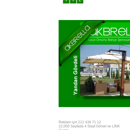
Reklam için 212 438 71 12
22,000 Sayfada 4 Slayt Görsel ve LİNK