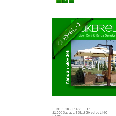
Reklam için 212 438 71 12
22,000 Sayfada 4 Slayt Görsel ve LİNK