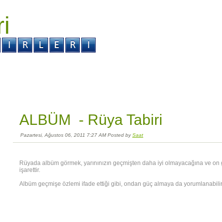
ri
r ?
Kabus ?
ALBÜM -
Rüya Tabiri
Pazartesi, Ağustos 06, 2011 7:27 AM Posted by
Saat
Rüyada albüm görmek, yarınınızın geçmişten daha iyi olmayacağına ve on
işarettir.
Albüm geçmişe özlemi ifade ettiği gibi, ondan güç almaya da yorumlanabilir