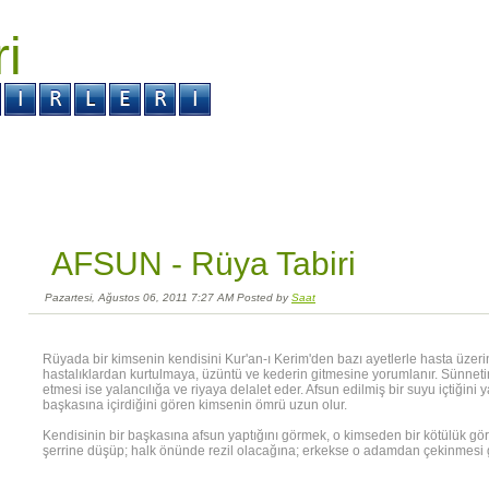
ri
r ?
Kabus ?
AFSUN -
Rüya Tabiri
Pazartesi, Ağustos 06, 2011 7:27 AM Posted by
Saat
Rüyada bir kimsenin kendisini Kur'an-ı Kerim'den bazı ayetlerle hasta üzer
hastalıklardan kurtulmaya, üzüntü ve kederin gitmesine yorumlanır. Sünnetin
etmesi ise yalancılığa ve riyaya delalet eder. Afsun edilmiş bir suyu içtiğin
başkasına içirdiğini gören kimsenin ömrü uzun olur.
Kendisinin bir başkasına afsun yaptığını görmek, o kimseden bir kötülük gör
şerrine düşüp; halk önünde rezil olacağına; erkekse o adamdan çekinmesi g