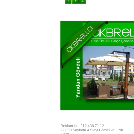
Reklam için 212 438 71 12
22,000 Sayfada 4 Slayt Görsel ve LİNK