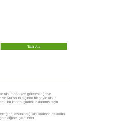
ine afsun ederken görmesi ağrı ve
 ve Kur'an-ın dışında bir şeyle afsun
i yahut bir kadeh içindeki okunmuş suyu
eceğine, afsunladığı kişi kadınsa bir kadın
erektiğine işaret eder.