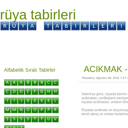
rüya tabirleri
GİRİŞ
Rüya ?
Tabir ?
Kabus ?
ACIKMAK 
Alfabetik Sıralı Tabirler
Pazartesi, Ağustos 06, 2011 7:27
Salimi'ye göre, rüyada karnın a
acıkmaları, yurttaşların perişa
rüyada acıkmaları, onların iliml
Rüyada acıkmak ve doyuncaya k
derdi atmış ve ondan kurtulmu