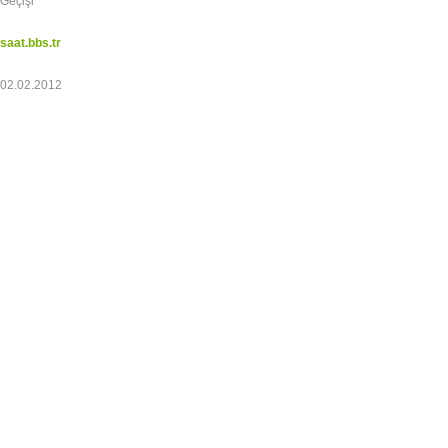
Geçişi
saat.bbs.tr
02.02.2012