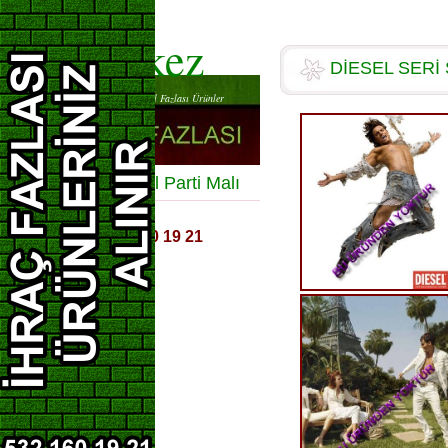
merkez
DİESEL SERİ
İhracat Seri Sonu Tekstil Fazlası Ürünler
Toptan Tekstil Parti Malı
GSM :
5
32 160 19 21
Abiye Giysiler
Atkı
Atlet
Bere
Bluz
Çocuk Giysileri