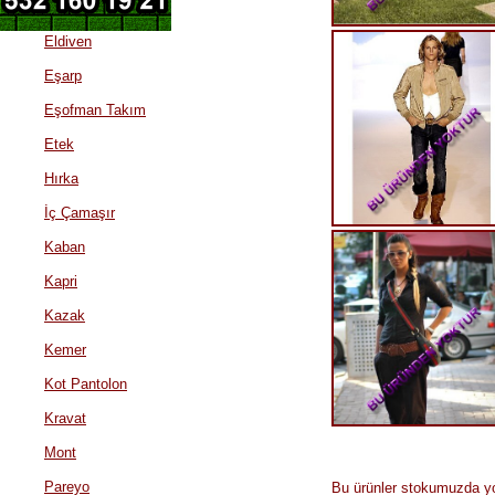
Çorap
Eldiven
Eşarp
Eşofman Takım
Etek
Hırka
İç Çamaşır
Kaban
Kapri
Kazak
Kemer
Kot Pantolon
Kravat
Mont
Pareyo
Bu ürünler stokumuzda yokt