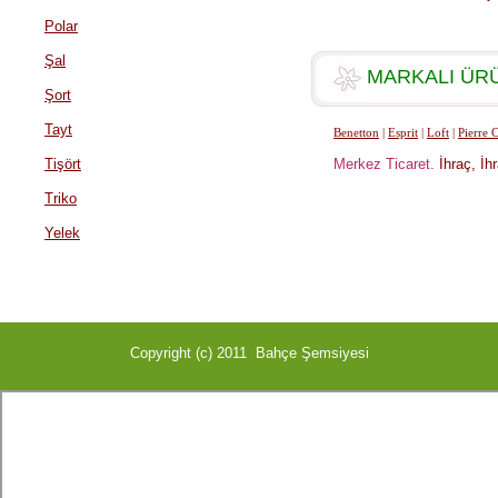
Polar
Şal
MARKALI ÜRÜ
Şort
Tayt
Benetton
|
Esprit
|
Loft
|
Pierre 
Tişört
Merkez Ticaret.
İhraç, İhr
Triko
Yelek
Copyright (c) 2011 Bahçe Şemsiyesi