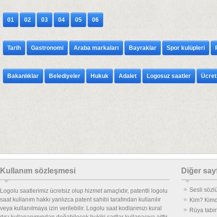
01
02
03
04
05
06
Tarih
Gastronomi
Araba markaları
Bayraklar
Spor kulüpleri
Bakanlıklar
Belediyeler
Hukuk
Adalet
Logosuz saatler
Ücrets
Kullanım sözleşmesi
Diğer say
Sesli sözl
Logolu saatlerimiz ücretsiz olup hizmet amaçlıdır, patentli logolu
saat kullanım hakkı yanlızca patent sahibi tarafından kullanılır
Kim? Kimd
veya kullanılmaya izin verilebilir. Logolu saat kodlarımızı kural
Rüya tabir