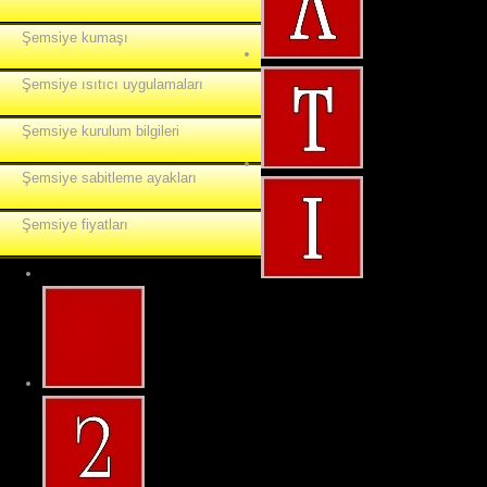
Şemsiye kumaşı
Şemsiye ısıtıcı uygulamaları
Şemsiye kurulum bilgileri
Şemsiye sabitleme ayakları
Şemsiye fiyatları