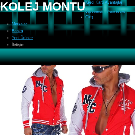
KOLEJ MONTU
Kredi Kartı Avantajları
Çek ödemeli
Peşin ödeme
Giriş
Markalar
Banka
Yeni Ürünler
İletişim