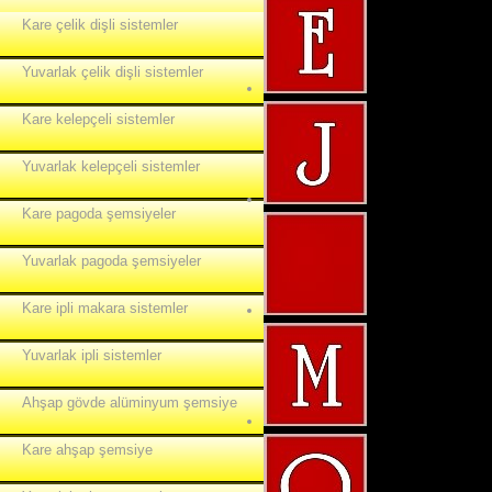
Kare çelik dişli sistemler
Yuvarlak çelik dişli sistemler
Kare kelepçeli sistemler
Yuvarlak kelepçeli sistemler
Kare pagoda şemsiyeler
Yuvarlak pagoda şemsiyeler
Kare ipli makara sistemler
Yuvarlak ipli sistemler
Ahşap gövde alüminyum şemsiye
Kare ahşap şemsiye