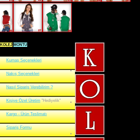
KOLEJ
MONTU
İMALATI
Kumaş Seçenekleri
Nakış Seçenekleri
Nasıl Sipariş Verebilirim ?
Kişiye Özel Üretim
''Hediyelik''
Kargo - Ürün Teslimatı
Sipariş Formu