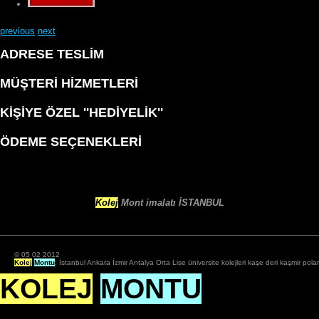
previous
next
ADRESE TESLIM
MÜŞTERI HIZMETLERI
KIŞIYE ÖZEL ''HEDIYELIK''
ÖDEME SEÇENEKLERI
Kolej
Mont imalatı İSTANBUL
© 05 02 2012
Kolej
Montu
; İstanbul Ankara İzmir Antalya Orta Lise üniversite kolejleri kaşe deri kaşmir po
KOLEJ
MONTU