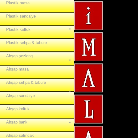
Plastik masa
Plastik sandalye
Plastik koltuk
Plastik sehpa & tabure
Ahşap şezlong
Ahşap masa
Ahşap sehpa & tabure
Ahşap sandalye
Ahşap koltuk
Ahşap bank
Ahşap salıncak