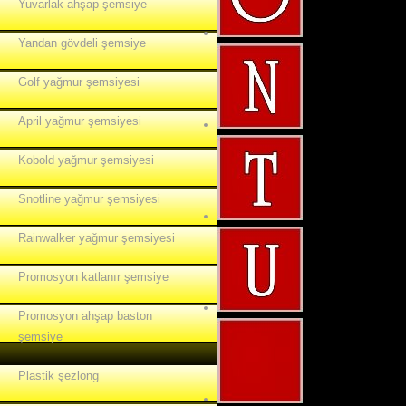
Yuvarlak ahşap şemsiye
Yandan gövdeli şemsiye
Golf yağmur şemsiyesi
April yağmur şemsiyesi
Kobold yağmur şemsiyesi
Snotline yağmur şemsiyesi
Rainwalker yağmur şemsiyesi
Promosyon katlanır şemsiye
Promosyon ahşap baston
şemsiye
Plastik şezlong