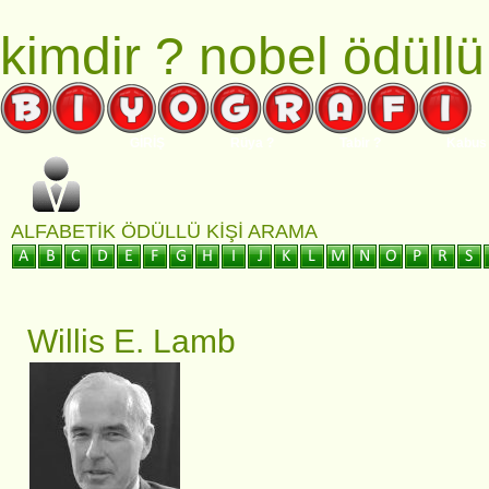
kimdir ?
nobel ödüllü
GİRİŞ
Rüya ?
Tabir ?
Kabus
ALFABETIK ÖDÜLLÜ KIŞI ARAMA
Willis E. Lamb