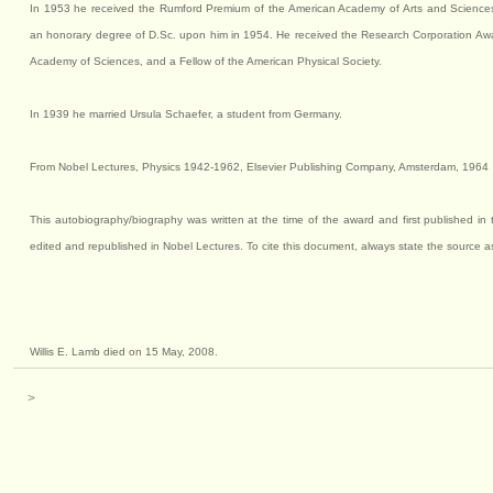
In 1953 he received the Rumford Premium of the American Academy of Arts and Sciences.
an honorary degree of D.Sc. upon him in 1954. He received the Research Corporation Awa
Academy of Sciences, and a Fellow of the American Physical Society.
In 1939 he married Ursula Schaefer, a student from Germany.
From Nobel Lectures, Physics 1942-1962, Elsevier Publishing Company, Amsterdam, 1964
This autobiography/biography was written at the time of the award and first published in 
edited and republished in Nobel Lectures. To cite this document, always state the source
Willis E. Lamb died on 15 May, 2008.
>