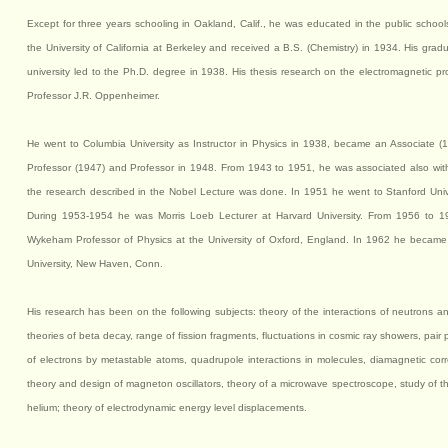
Except for three years schooling in Oakland, Calif., he was educated in the public school
the University of California at Berkeley and received a B.S. (Chemistry) in 1934. His grad
university led to the Ph.D. degree in 1938. His thesis research on the electromagnetic pr
Professor J.R. Oppenheimer.
He went to Columbia University as Instructor in Physics in 1938, became an Associate (1
Professor (1947) and Professor in 1948. From 1943 to 1951, he was associated also wit
the research described in the Nobel Lecture was done. In 1951 he went to Stanford Univer
During 1953-1954 he was Morris Loeb Lecturer at Harvard University. From 1956 to 
Wykeham Professor of Physics at the University of Oxford, England. In 1962 he became 
University, New Haven, Conn.
His research has been on the following subjects: theory of the interactions of neutrons and
theories of beta decay, range of fission fragments, fluctuations in cosmic ray showers, pair 
of electrons by metastable atoms, quadrupole interactions in molecules, diamagnetic cor
theory and design of magneton oscillators, theory of a microwave spectroscope, study of t
helium; theory of electrodynamic energy level displacements.