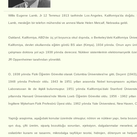
Willis Eugene Lamb, Jr 12 Temmuz 1913 tarihinde Los Angeles, Kaliforniya'da doğdu.
Lamb, mesleğin bir telefon mühendisi ve annesi Marie Helen Metcalf, Nebraska geldi.
Oakland, Kaliforniya, ABD'de üç yıl boyunca okul dışında, o Berkeley'deki Kaliforniya Ünive
Kaliforniya, devlet okullarında eğitim gördü BS alan (Kimya), 1934 yılında. Onun aynı üniv
çalışması doktora yol açtı 1938 yılında derecesi. Nükleer sistemlerinin elektromanyetik özell
JR Oppenheimer tarafından yönetildi.
O, 1938 yılında Fizik Öğretim Görevlisi olarak Columbia Üniversitesi'ne gitti, Doçent (194
1948 yılında Profesör oldu. 1943 ile 1951 yılları arasında Nobel konuşmasını açıkla
Laboratuvarı ile de ilişkili bulunmuştur. 1951 yılında Kaliforniya'daki Stanford Üniversi
yıllarında Harvard Üniversitesi'nde Morris Loeb Öğretim Görevlisi oldu. 1956 - 1962 yıllar
İngiltere Wykeham Fizik Profesörü Üyesi oldu. 1962 yılında Yale Üniversitesi, New Haven, C
Yaptığı araştırma, aşağıdaki konular üzerinde olmuştur, nötron ve nükleer yapı, beta bozunmas
ışın duş, çifti üretim, sipariş bozukluğu sorunları, ejeksiyon, dalgalanmalar meselesi, a
osilatörler kuramı ve tasarımı, mikrodalga tayfölçer teorisi, hidrojen, döteryum ve helyu