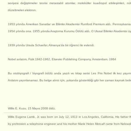
seviyesi değiştirmeler teorisi metastabil atomlar, moleküller kuadropol etkileşimleri, 
düzeltmeleri elektron.
1953 yılında Amerikan Sanatlar ve Bilimler Akademisi Rumford Premium aldı. Pennsylvania Ü
1954 yılında ona. 1955 yılında Araştırma Kurumu Ödülü aldı. O Ulusal Bilimler Akademisi üy
1939 yılında Ursula Schaefer, Almanya'da bir öğrenci ile evlendi.
Nobel anlatım, Fizik 1942-1962, Elsevier Publishing Company, Amsterdam, 1964
Bu otobiyografi / biyografi ödülü anda yazılı ve kitap serisi Les Prix Nobel ilk kez yay
Anlatım yayınlanamaz. Bu belge alıntı için, yukarıda gösterildiği gibi her zaman kaynak belirt
Willis E. Kuzu, 15 Mayıs 2008 öldü.
Willis Eugene Lamb, Jr. was born on July 12, 1913 in Los Angeles, California. His father
by profession a telephone engineer and his mother Marie Helen Metcalf came from Nebras