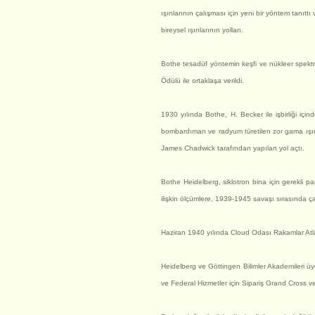
ışınlarının çalışması için yeni bir yöntem tanıtt
bireysel ışınlarının yolları.
Bothe tesadüf yöntemin keşfi ve nükleer spektro
Ödülü ile ortaklaşa verildi.
1930 yılında Bothe, H. Becker ile işbirliği için
bombardıman ve radyum türetilen zor gama ışınla
James Chadwick tarafından yapılan yol açtı.
Bothe Heidelberg, siklotron bina için gerekli 
ilişkin ölçümlere, 1939-1945 savaşı sırasında çal
Haziran 1940 yılında Cloud Odası Rakamlar Atla
Heidelberg ve Göttingen Bilimler Akademileri ü
ve Federal Hizmetler için Sipariş Grand Cross ver