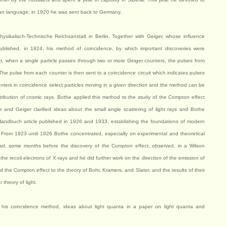
ian language; in 1920 he was sent back to Germany.
ysikalisch-Technische Reichsanstalt in Berlin. Together with Geiger, whose influence
published, in 1924, his method of coincidence, by which important discoveries were
t, when a single particle passes through two or more Geiger counters, the pulses from
 The pulse from each counter is then sent to a coincidence circuit which indicates pulses
ounters in coincidence select particles moving in a given direction and the method can be
ribution of cosmic rays. Bothe applied this method to the study of the Compton effect
 and Geiger clarified ideas about the small angle scattering of light rays and Bothe
 Handbuch article published in 1926 and 1933, establishing the foundations of modern
. From 1923 until 1926 Bothe concentrated, especially on experimental and theoretical
had, some months before the discovery of the Compton effect, observed, in a Wilson
 the recoil electrons of X-rays and he did further work on the direction of the emission of
 the Compton effect to the theory of Bohr, Kramers, and Slater, and the results of their
 theory of light.
f his coincidence method, ideas about light quanta in a paper on light quanta and