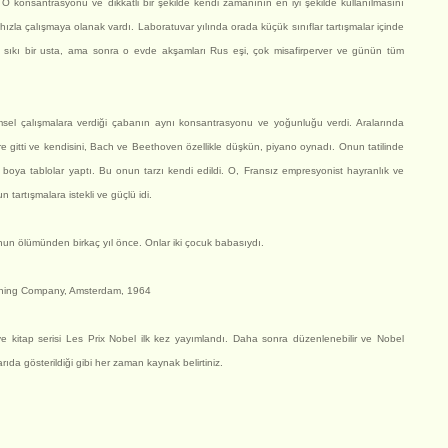
i. O konsantrasyonu ve dikkatli bir şekilde kendi zamanının en iyi şekilde kullanılmasını
 hızla çalışmaya olanak vardı. Laboratuvar yılında orada küçük sınıflar tartışmalar içinde
e sıkı bir usta, ama sonra o evde akşamları Rus eşi, çok misafirperver ve günün tüm
imsel çalışmalara verdiği çabanın aynı konsantrasyonu ve yoğunluğu verdi. Aralarında
re gitti ve kendisini, Bach ve Beethoven özellikle düşkün, piyano oynadı. Onun tatilinde
u boya tablolar yaptı. Bu onun tarzı kendi edildi. O, Fransız empresyonist hayranlık ve
n tartışmalara istekli ve güçlü idi.
un ölümünden birkaç yıl önce. Onlar iki çocuk babasıydı.
lishing Company, Amsterdam, 1964
ve kitap serisi Les Prix Nobel ilk kez yayımlandı. Daha sonra düzenlenebilir ve Nobel
ıda gösterildiği gibi her zaman kaynak belirtiniz.