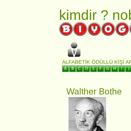
kimdir ?
nob
GİRİŞ
Rüya 
ALFABETIK ÖDÜLLÜ KIŞI 
Walther Bothe