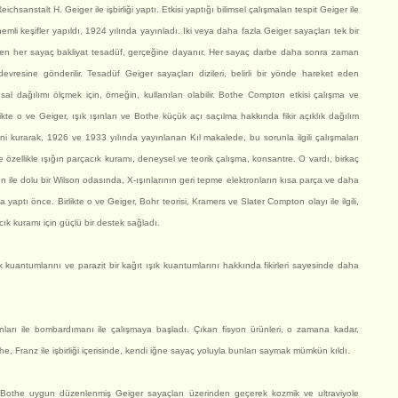
sanstalt H. Geiger ile işbirliği yaptı. Etkisi yaptığı bilimsel çalışmaları tespit Geiger ile
mli keşifler yapıldı, 1924 yılında yayınladı. Iki veya daha fazla Geiger sayaçları tek bir
en her sayaç bakliyat tesadüf, gerçeğine dayanır. Her sayaç darbe daha sonra zaman
evresine gönderilir. Tesadüf Geiger sayaçları dizileri, belirli bir yönde hareket eden
sal dağılımı ölçmek için, örneğin, kullanılan olabilir. Bothe Compton etkisi çalışma ve
likte o ve Geiger, ışık ışınları ve Bothe küçük açı saçılma hakkında fikir açıklık dağılım
rini kurarak, 1926 ve 1933 yılında yayınlanan Kıl makalede, bu sorunla ilgili çalışmaları
 özellikle ışığın parçacık kuramı, deneysel ve teorik çalışma, konsantre. O vardı, birkaç
n ile dolu bir Wilson odasında, X-ışınlarının geri tepme elektronların kısa parça ve daha
yaptı önce. Birlikte o ve Geiger, Bohr teorisi, Kramers ve Slater Compton olayı ile ilgili,
cık kuramı için güçlü bir destek sağladı.
 kuantumlarını ve parazit bir kağıt ışık kuantumlarını hakkında fikirleri sayesinde daha
ınları ile bombardımanı ile çalışmaya başladı. Çıkan fisyon ürünleri, o zamana kadar,
e, Franz ile işbirliği içerisinde, kendi iğne sayaç yoluyla bunları saymak mümkün kıldı.
de, Bothe uygun düzenlenmiş Geiger sayaçları üzerinden geçerek kozmik ve ultraviyole