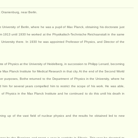
 Oranienburg, near Berlin.
 University of Berlin, where he was a pupil of Max Planck, obtaining his doctorate just
m 1913 until 1930 he worked at the Physikalisch-Technische Reichsanstalt in the same
e University there. In 1930 he was appointed Professor of Physics, and Director of the
.
ute of Physics at the University of Heidelberg, in succession to Philipp Lenard, becoming
the Max Planck Institute for Medical Research in that city. At the end of the Second World
her purposes, Bothe returned to the Department of Physics in the University, where he
d him for several years compelled him to restrict the scope of his work. He was able,
e of Physics in the Max Planck Institute and he continued to do this until his death in
ening up of the vast field of nuclear physics and the results he obtained led to new
oner by the Russians and spent a year in captivity in Siberia. This year he devoted to