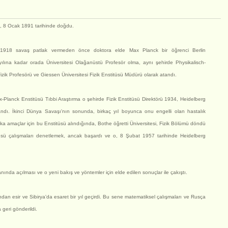
a, 8 Ocak 1891 tarihinde doğdu.
1918 savaş patlak vermeden önce doktora elde Max Planck bir öğrenci Berlin
yılına kadar orada Üniversitesi Olağanüstü Profesör olma, aynı şehirde Physikalisch-
Fizik Profesörü ve Giessen Üniversitesi Fizik Enstitüsü Müdürü olarak atandı.
-Planck Enstitüsü Tıbbi Araştırma o şehirde Fizik Enstitüsü Direktörü 1934, Heidelberg
tandı. İkinci Dünya Savaşı'nın sonunda, birkaç yıl boyunca onu engelli olan hastalık
ka amaçlar için bu Enstitüsü alındığında, Bothe öğretti Üniversitesi, Fizik Bölümü döndü
itüsü çalışmaları denetlemek, ancak başardı ve o, 8 Şubat 1957 tarihinde Heidelberg
anında açılması ve o yeni bakış ve yöntemler için elde edilen sonuçlar ile çakıştı.
ndan esir ve Sibirya'da esaret bir yıl geçirdi. Bu sene matematiksel çalışmaları ve Rusça
geri gönderildi.