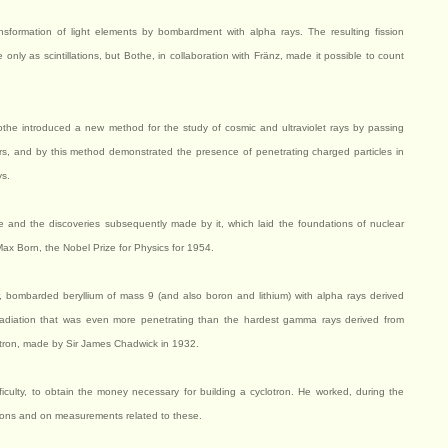
sformation of light elements by bombardment with alpha rays. The resulting fission
only as scintillations, but Bothe, in collaboration with Fränz, made it possible to count
Bothe introduced a new method for the study of cosmic and ultraviolet rays by passing
rs, and by this method demonstrated the presence of penetrating charged particles in
ys.
e and the discoveries subsequently made by it, which laid the foundations of nuclear
ax Born, the Nobel Prize for Physics for 1954.
r, bombarded beryllium of mass 9 (and also boron and lithium) with alpha rays derived
adiation that was even more penetrating than the hardest gamma rays derived from
eutron, made by Sir James Chadwick in 1932.
iculty, to obtain the money necessary for building a cyclotron. He worked, during the
trons and on measurements related to these.