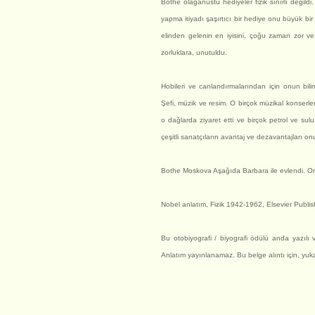
Bothe olağanüstü hediyeler fizik sınırlı değild
yapma itiyadı şaşırtıcı bir hediye onu büyük bir
elinden gelenin en iyisini, çoğu zaman zor v
zorluklara, unutuldu.
Hobileri ve canlandırmalarından için onun bil
Şefi, müzik ve resim. O birçok müzikal konserle
o dağlarda ziyaret etti ve birçok petrol ve sul
çeşitli sanatçıların avantaj ve dezavantajları onu
Bothe Moskova Aşağıda Barbara ile evlendi. On
Nobel anlatım, Fizik 1942-1962, Elsevier Pub
Bu otobiyografi / biyografi ödülü anda yazılı 
Anlatım yayınlanamaz. Bu belge alıntı için, yukar