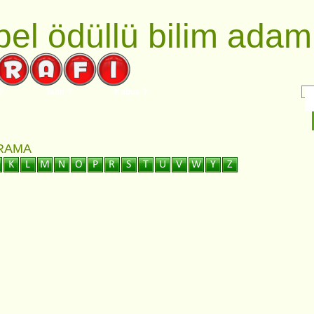
el ödüllü bilim adaml
?
Tabir ?
Kabus ?
ARAMA