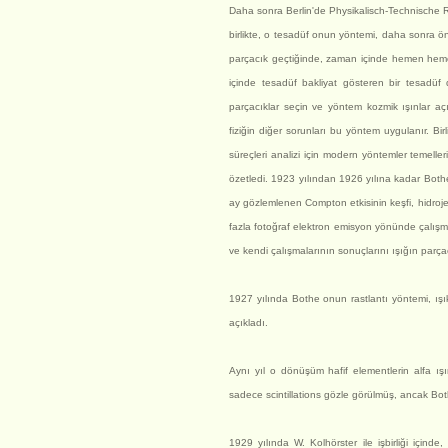
Daha sonra Berlin'de Physikalisch-Technische Reich
birlikte, o tesadüf onun yöntemi, daha sonra öne
parçacık geçtiğinde, zaman içinde hemen hem
içinde tesadüf bakliyat gösteren bir tesadüf d
parçacıklar seçin ve yöntem kozmik ışınlar açı
fiziğin diğer sorunları bu yöntem uygulanır. Bir
süreçleri analizi için modern yöntemler temelle
özetledi. 1923 yılından 1926 yılına kadar Bothe
ay gözlemlenen Compton etkisinin keşfi, hidroje
fazla fotoğraf elektron emisyon yönünde çalışma 
ve kendi çalışmalarının sonuçlarını ışığın parça
1927 yılında Bothe onun rastlantı yöntemi, ışık
açıkladı.
Aynı yıl o dönüşüm hafif elementlerin alfa ış
sadece scintillations gözle görülmüş, ancak Both
1929 yılında W. Kolhörster ile işbirliği için