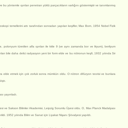
ı ve bu yöntemle ışınları penetran yüklü parçacıkların varlığını göstermiştir ve tanımlanmış
skopi temellerini attı tarafından sonradan yapılan keşifler, Max Born, 1954 Nobel Fizik
de, polonyum türetilen alfa ışınları ile kitle 9 (ve aynı zamanda bor ve lityum), berilyum
rı bile daha delici radyasyon yeni bir form elde ve bu nötronun keşfi, 1932 yılında Sir
para elde etmek için çok zorluk sonra mümkün oldu. O nötron difüzyon teorisi ve bunlara
ıştı.
sı yayınladı.
yesi ve Sakson Bilimler Akademisi, Leipzig Sorumlu Üyesi oldu. O, Max Planck Madalyası
ildi. 1952 yılında Bilim ve Sanat için Liyakat Nişanı Şövalyesi yapıldı.