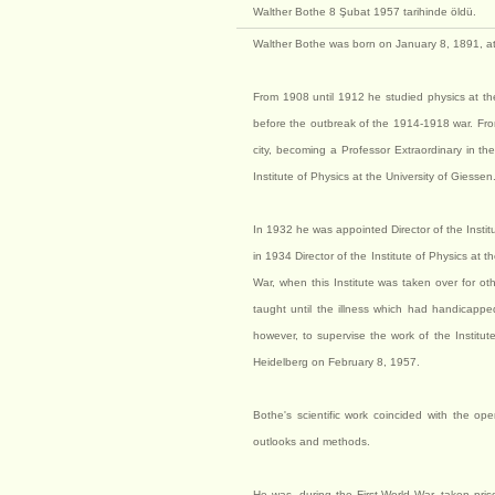
Walther Bothe 8 Şubat 1957 tarihinde öldü.
Walther Bothe was born on January 8, 1891, at
From 1908 until 1912 he studied physics at the
before the outbreak of the 1914-1918 war. Fro
city, becoming a Professor Extraordinary in th
Institute of Physics at the University of Giessen
In 1932 he was appointed Director of the Instit
in 1934 Director of the Institute of Physics at 
War, when this Institute was taken over for ot
taught until the illness which had handicappe
however, to supervise the work of the Institut
Heidelberg on February 8, 1957.
Bothe's scientific work coincided with the op
outlooks and methods.
He was, during the First World War, taken pris