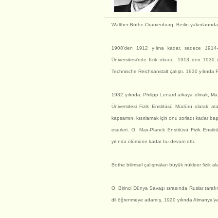
Walther Bothe Oranienburg, Berlin yakınlarınd
1908'den 1912 yılına kadar, sadece 1914-
Üniversitesi'nde fizik okudu. 1913 den 1930 
Technische Reichsanstalt çalıştı. 1930 yılında 
1932 yılında, Philipp Lenard arkaya olmak, Max
Üniversitesi Fizik Enstitüsü Müdürü olarak a
kapsamını kısıtlamak için onu zorladı kadar baş
eserleri. O, Max-Planck Enstitüsü Fizik Enst
yılında ölümüne kadar bu devam etti.
Bothe bilimsel çalışmaları büyük nükleer fizik al
O, Birinci Dünya Savaşı sırasında Ruslar tarafı
dil öğrenmeye adamış, 1920 yılında Almanya'ya 