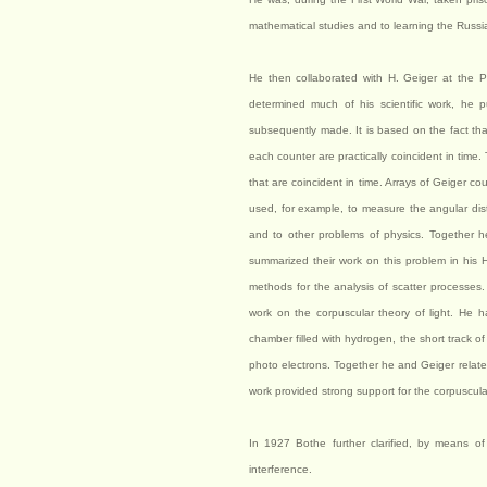
mathematical studies and to learning the Russ
He then collaborated with H. Geiger at the Ph
determined much of his scientific work, he 
subsequently made. It is based on the fact tha
each counter are practically coincident in time.
that are coincident in time. Arrays of Geiger c
used, for example, to measure the angular dist
and to other problems of physics. Together he
summarized their work on this problem in his
methods for the analysis of scatter processes
work on the corpuscular theory of light. He 
chamber filled with hydrogen, the short track of
photo electrons. Together he and Geiger related
work provided strong support for the corpuscular
In 1927 Bothe further clarified, by means o
interference.