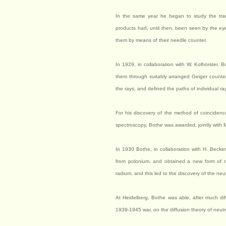
In the same year he began to study the tran
products had, until then, been seen by the eye 
them by means of their needle counter.
In 1929, in collaboration with W. Kolhörster, 
them through suitably arranged Geiger counte
the rays, and defined the paths of individual ra
For his discovery of the method of coincidenc
spectroscopy, Bothe was awarded, jointly with M
In 1930 Bothe, in collaboration with H. Becke
from polonium, and obtained a new form of r
radium, and this led to the discovery of the n
At Heidelberg, Bothe was able, after much diff
1939-1945 war, on the diffusion theory of neu