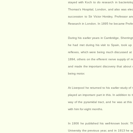
stayed with Koch to do research in bacteriolo
Thomas's Hospital, London, and also was elec
succession to Sir Victor Horsley, Professor a
Research in London. In 1895 he became Professo
During his earlier years in Cambridge, Sherrin
he had met during his visit to Spain, took up
reflexes, which were being much discussed at 
1894, others on the efferent nerve supply of mu
and made the important discovery that about on
being motor.
At Liverpool he returned to his earlier study of
played an important part in this. In addition t
way of the pyramidal tract, and he was at th
with him for eight months.
In 1906 he published his well-known book: Th
University the previous year, and in 1913 he w