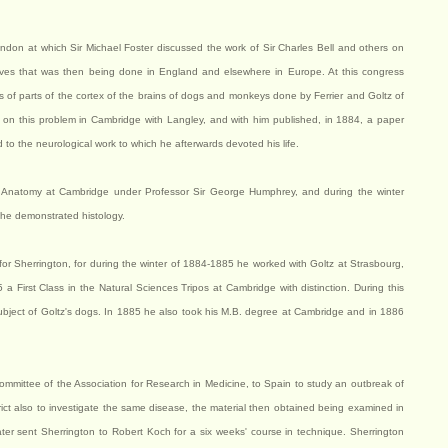
don at which Sir Michael Foster discussed the work of Sir Charles Bell and others on
erves that was then being done in England and elsewhere in Europe. At this congress
s of parts of the cortex of the brains of dogs and monkeys done by Ferrier and Goltz of
 on this problem in Cambridge with Langley, and with him published, in 1884, a paper
 to the neurological work to which he afterwards devoted his life.
 Anatomy at Cambridge under Professor Sir George Humphrey, and during the winter
 he demonstrated histology.
r Sherrington, for during the winter of 1884-1885 he worked with Goltz at Strasbourg,
a First Class in the Natural Sciences Tripos at Cambridge with distinction. During this
ubject of Goltz's dogs. In 1885 he also took his M.B. degree at Cambridge and in 1886
mmittee of the Association for Research in Medicine, to Spain to study an outbreak of
rict also to investigate the same disease, the material then obtained being examined in
ater sent Sherrington to Robert Koch for a six weeks' course in technique. Sherrington