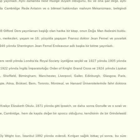
tap yayınladı. Aynı zamanda nesir müziğe duyarlı olduğunu, bu ve ona şair değil, aynı
ında Cambridge Rede Anlatım ve o bilimsel hakkından mahrum Mekanizması, belirgindi
8 Gifford Ders yayınlanan başlığı olan harika bir kitap, onun Doğa Man ifadesini buldu.
tap, merkezleri, yaşam ve 16. yüzyılda yaşayan Fransız doktor Jean Fernel ve yuvarlak
1946 yılında Sherrington Jean Fernel Endeavour adlı başka bir birime yayınladı.
rs verdi yılında Londra'da Royal Society üyeliğine seçildi ve 1927 yılında 1905 yılında
 1922 yılında İngiliz İmparatorluğu Order of Knight Grand Cross ve 1924 yılında Liyakat
, Sheffield, Birmingham, Manchester, Liverpool, Galler, Edinburgh, Glasgow, Paris,
, Atina, Brüksel, Bern, Toronto, Montreal, ve Harvard Üniversitelerinde fahri doktora
Kraliçe Elizabeth Okulu, 1871 yılında gitti Ipswich, ve daha sonra Gonville ve o sıralı ve
ge, Cambridge, hem de kayda değer bir sporcu olduğunu, kendisinin de bir Grindelwald
 Wright kızı, İstanbul 1892 yılında evlendi. Kırılgan sağlık birkaç yıl sonra, bu süre