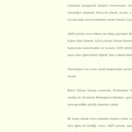
Liverpool antagonist kasların innervasyon s
oynadığını gösterdi. Buna ek olarak, ancak, o 
onunla kaldı sonra Amerikalı cerrah Harvey Cush
1906 yılında onun bilinen bir kitap yayınladı: B
Eylem Sinir Sistemi, 1913 yılında Oxford Ünivers
başvuruda bulunmuştur ve burada 1936 yılında e
yazılı olan öğrencilerin öğretti: İşte o klasik ki
Sherrington onu uzun süreli araştırmalar yürütmek
ancak.
Birinci Dünya Savaşı sırasında, Endüstriyel
vardiya ile bir kabuk Birmingham fabrikası, günl
ama genellikle gözlük olmadan çalıştı.
Bir insan olarak onun karakteri baskın notlar 
Onu ilginç bir özelliği, onun, 1925 yılında, a