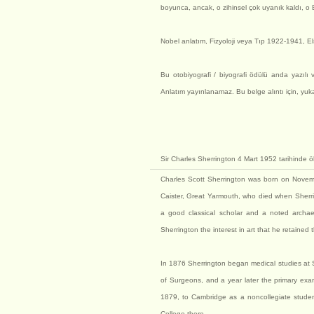
boyunca, ancak, o zihinsel çok uyanık kaldı, o
Nobel anlatım, Fizyoloji veya Tıp 1922-1941, E
Bu otobiyografi / biyografi ödülü anda yazılı 
Anlatım yayınlanamaz. Bu belge alıntı için, yukar
Sir Charles Sherrington 4 Mart 1952 tarihinde ö
Charles Scott Sherrington was born on Novem
Caister, Great Yarmouth, who died when Sherrin
a good classical scholar and a noted archae
Sherrington the interest in art that he retained t
In 1876 Sherrington began medical studies at 
of Surgeons, and a year later the primary exam
1879, to Cambridge as a noncollegiate studen
College there.