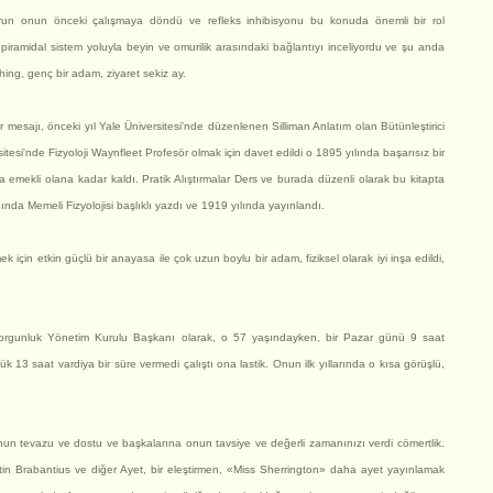
orun onun önceki çalışmaya döndü ve refleks inhibisyonu bu konuda önemli bir rol
piramidal sistem yoluyla beyin ve omurilik arasındaki bağlantıyı inceliyordu ve şu anda
ing, genç bir adam, ziyaret sekiz ay.
ir mesajı, önceki yıl Yale Üniversitesi'nde düzenlenen Silliman Anlatım olan Bütünleştirici
itesi'nde Fizyoloji Waynfleet Profesör olmak için davet edildi o 1895 yılında başarısız bir
mekli olana kadar kaldı. Pratik Alıştırmalar Ders ve burada düzenli olarak bu kitapta
tabında Memeli Fizyolojisi başlıklı yazdı ve 1919 yılında yayınlandı.
 için etkin güçlü bir anayasa ile çok uzun boylu bir adam, fiziksel olarak iyi inşa edildi,
 Yorgunluk Yönetim Kurulu Başkanı olarak, o 57 yaşındayken, bir Pazar günü 9 saat
ük 13 saat vardiya bir süre vermedi çalıştı ona lastik. Onun ilk yıllarında o kısa görüşlü,
onun tevazu ve dostu ve başkalarına onun tavsiye ve değerli zamanınızı verdi cömertlik.
yetin Brabantius ve diğer Ayet, bir eleştirmen, «Miss Sherrington» daha ayet yayınlamak