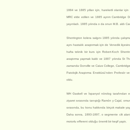
1884 ve 1885 yılları için, hareketli olanlar i
MRC elde edilen ve 1885 ayrım Cambridge Doğa 
yayınladı. 1885 yılında o da onun M.B. aldı C
Sherrington kolera salgını 1885 yılında çalışma
aynı hastalık araştırmak için de Venedik ilçes
hafta teknik bir kurs için Robert-Koch Sherri
araştırma yapmak kaldı ve 1887 yılında St Tho
zamanda Gonville ve Caius College, Cambridge üy
Patolojik Araştırma Enstitüsü'nden Profesör ve
oldu.
WH Gaskell ve İspanyol nörolog tarafından et
ziyaret sırasında tanıştığı Ramón y Cajal, omu
sırasında, bu konu hakkında birçok makale yayın
Daha sonra, 1893-1897, o segmente cilt alanları
motorlu efferent olduğu önemli bir keşif yaptı.