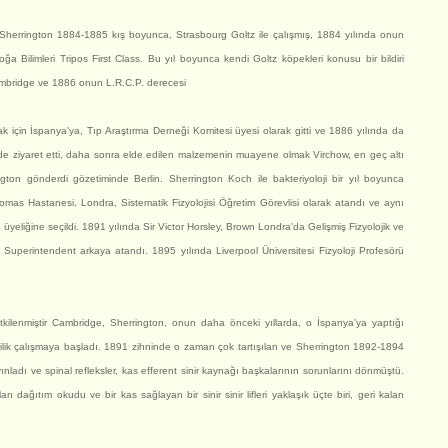
çin Sherrington 1884-1885 kış boyunca, Strasbourg Goltz ile çalışmış, 1884 yılında onun
Bilimleri Tripos First Class. Bu yıl boyunca kendi Goltz köpekleri konusu bir bildiri
ambridge ve 1886 onun L.R.C.P. derecesi
k için İspanya'ya, Tıp Araştırma Derneği Komitesi üyesi olarak gitti ve 1886 yılında da
inde ziyaret etti, daha sonra elde edilen malzemenin muayene olmak Virchow, en geç altı
ngton gönderdi gözetiminde Berlin. Sherrington Koch ile bakteriyoloji bir yıl boyunca
mas Hastanesi, Londra, Sistematik Fizyolojisi Öğretim Görevlisi olarak atandı ve aynı
eliğine seçildi. 1891 yılında Sir Victor Horsley, Brown Londra'da Gelişmiş Fizyolojik ve
 Superintendent arkaya atandı. 1895 yılında Liverpool Üniversitesi Fizyoloji Profesörü
kilenmiştir Cambridge, Sherrington, onun daha önceki yıllarda, o İspanya'ya yaptığı
rilik çalışmaya başladı. 1891 zihninde o zaman çok tartışılan ve Sherrington 1892-1894
ladı ve spinal refleksler, kas efferent sinir kaynağı başkalarının sorunlarını dönmüştü.
 dağıtım okudu ve bir kas sağlayan bir sinir sinir lifleri yaklaşık üçte biri, geri kalan