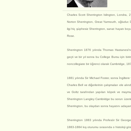
Charles Scott Sherrington Islington, Londra,
Norton Sherrington, Great Yarmouth, oğludur. D
ilgi hiç şüphesiz Sherrington, sanat hayatı boyu
Rose.
Sherrington 1876 yılında Thomas Hastanesi'nde
geçti ve bir yıl sonra bu College Bursu için bir
noncollegiate bir öğrenci olarak Cambridge, 1879
1881 yılında Sir Michael Foster, sonra İngiltere 
Charles Bell ve diğerlerinin çalışmaları ele alı
ve Goltz tarafından yapılan köpek ve maymun 
Sherrington Langley Cambridge bu sorun üzerinde 
Sherrington, bu olaydan sonra hayatını adayan 
Sherrington 1883 yılında Profesör Sir Geor
1883-1884 kış oturumu sırasında o histoloji gös