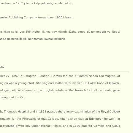
 Eastbourne 1952 yılında kalp yetmezliği aniden öldü.
lsevier Publishing Company, Amsterdam, 1965 itibaren
ve kitap serisi Les Prix Nobel ilk kez yayımlandı. Daha sonra düzenlenebilir ve Nobel
ıda gösterildiği gibi her zaman kaynak belirtiniz.
ldü.
ber 27, 1857, at Islington, London. He was the son of James Norton Sherrington, of
gton was a young child. Sherrington's mother later married Dr. Caleb Rose of Ipswich,
ologist, whose interest in the English artists of the Norwich School no doubt gave
hroughout his life.
St. Thomas's Hospital and in 1878 passed the primary examination of the Royal College
ination for the Fellowship of that College. After a short stay at Edinburgh he went, in
t studying physiology under Michael Foster, and in 1880 entered Gonville and Caius