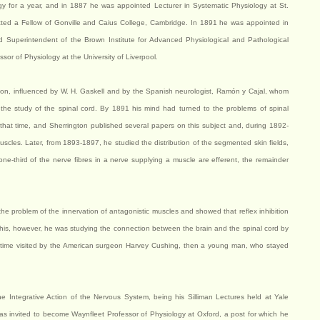
gy for a year, and in 1887 he was appointed Lecturer in Systematic Physiology at St.
ted a Fellow of Gonville and Caius College, Cambridge. In 1891 he was appointed in
nd Superintendent of the Brown Institute for Advanced Physiological and Pathological
r of Physiology at the University of Liverpool.
gton, influenced by W. H. Gaskell and by the Spanish neurologist, Ramón y Cajal, whom
 the study of the spinal cord. By 1891 his mind had turned to the problems of spinal
that time, and Sherrington published several papers on this subject and, during 1892-
scles. Later, from 1893-1897, he studied the distribution of the segmented skin fields,
e-third of the nerve fibres in a nerve supplying a muscle are efferent, the remainder
 the problem of the innervation of antagonistic muscles and showed that reflex inhibition
o this, however, he was studying the connection between the brain and the spinal cord by
is time visited by the American surgeon Harvey Cushing, then a young man, who stayed
e Integrative Action of the Nervous System, being his Silliman Lectures held at Yale
as invited to become Waynfleet Professor of Physiology at Oxford, a post for which he