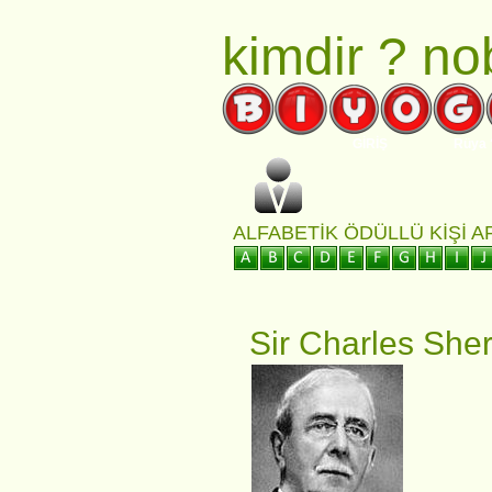
kimdir ?
nob
GİRİŞ
Rüya 
ALFABETIK ÖDÜLLÜ KIŞI 
Sir Charles Sher