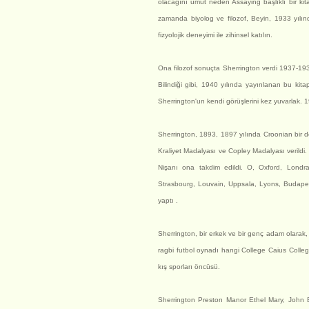
olacağını umut neden Assaying başlıklı bir ki
zamanda biyolog ve filozof, Beyin, 1933 yıl
fizyolojik deneyimi ile zihinsel katılın.
Ona filozof sonuçta Sherrington verdi 1937-193
Bilindiği gibi, 1940 yılında yayınlanan bu ki
Sherrington'un kendi görüşlerini kez yuvarlak. 
Sherrington, 1893, 1897 yılında Croonian bir de
Kraliyet Madalyası ve Copley Madalyası verildi.
Nişanı ona takdim edildi. O, Oxford, Londra
Strasbourg, Louvain, Uppsala, Lyons, Budapeşte
yaptı .
Sherrington, bir erkek ve bir genç adam olarak, 
ragbi futbol oynadı hangi College Caius Colle
kış sporları öncüsü.
Sherrington Preston Manor Ethel Mary, John Ely