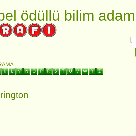
el ödüllü bilim adaml
?
Tabir ?
Kabus ?
ARAMA
rington