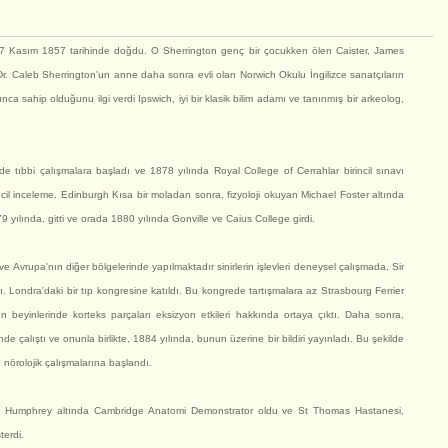
 27 Kasım 1857 tarihinde doğdu. O Sherrington genç bir çocukken ölen Caister, James
r. Caleb Sherrington'un anne daha sonra evli olan Norwich Okulu İngilizce sanatçıların
nca sahip olduğunu ilgi verdi Ipswich, iyi bir klasik bilim adamı ve tanınmış bir arkeolog,
 tıbbi çalışmalara başladı ve 1878 yılında Royal College of Cerrahlar birincil sınavı
incil inceleme. Edinburgh Kısa bir moladan sonra, fizyoloji okuyan Michael Foster altında
 yılında, gitti ve orada 1880 yılında Gonville ve Caius College girdi.
ve Avrupa'nın diğer bölgelerinde yapılmaktadır sinirlerin işlevleri deneysel çalışmada, Sir
ndı. Londra'daki bir tıp kongresine katıldı. Bu kongrede tartışmalara az Strasbourg Ferrier
beyinlerinde korteks parçaları eksizyon etkileri hakkında ortaya çıktı. Daha sonra,
çalıştı ve onunla birlikte, 1884 yılında, bunun üzerine bir bildiri yayınladı. Bu şekilde
nörolojik çalışmalarına başlandı.
ge Humphrey altında Cambridge Anatomi Demonstrator oldu ve St Thomas Hastanesi,
terdi.