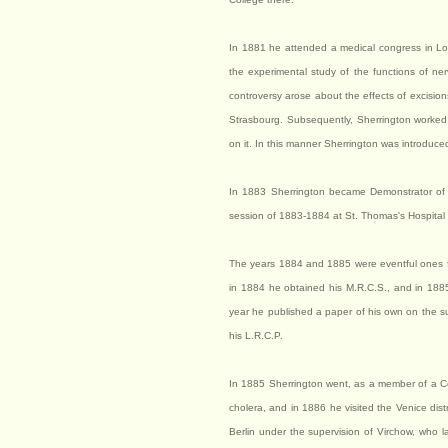
In 1881 he attended a medical congress in Lon
the experimental study of the functions of n
controversy arose about the effects of excision
Strasbourg. Subsequently, Sherrington worked
on it. In this manner Sherrington was introduced
In 1883 Sherrington became Demonstrator of
session of 1883-1884 at St. Thomas's Hospital
The years 1884 and 1885 were eventful ones fo
in 1884 he obtained his M.R.C.S., and in 1885 
year he published a paper of his own on the s
his L.R.C.P.
In 1885 Sherrington went, as a member of a Co
cholera, and in 1886 he visited the Venice dist
Berlin under the supervision of Virchow, who l