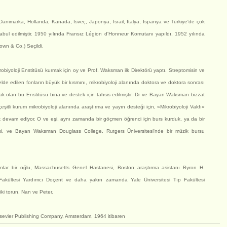
 Danimarka, Hollanda, Kanada, İsveç, Japonya, İsrail, İtalya, İspanya ve Türkiye'de çok
kabul edilmiştir. 1950 yılında Fransız Légion d'Honneur Komutanı yapıldı, 1952 yılında
own & Co.) Seçildi.
robiyoloji Enstitüsü kurmak için oy ve Prof. Waksman ilk Direktörü yaptı. Streptomisin ve
lde edilen fonların büyük bir kısmını, mikrobiyoloji alanında doktora ve doktora sonrası
acak olan bu Enstitüsü bina ve destek için tahsis edilmiştir. Dr ve Bayan Waksman bizzat
şitli kurum mikrobiyoloji alanında araştırma ve yayın desteği için, «Mikrobiyoloji Vakfı»
 devam ediyor. O ve eşi, aynı zamanda bir göçmen öğrenci için burs kurduk, ya da bir
esi, ve Bayan Waksman Douglass College, Rutgers Üniversitesi'nde bir müzik bursu
lar bir oğlu, Massachusetts Genel Hastanesi, Boston araştırma asistanı Byron H.
akültesi Yardımcı Doçent ve daha yakın zamanda Yale Üniversitesi Tıp Fakültesi
 iki torun, Nan ve Peter.
lsevier Publishing Company, Amsterdam, 1964 itibaren