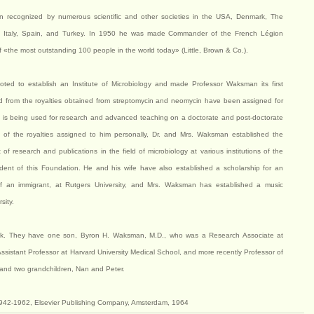
een recognized by numerous scientific and other societies in the USA, Denmark, The
, Italy, Spain, and Turkey. In 1950 he was made Commander of the French Légion
«the most outstanding 100 people in the world today» (Little, Brown & Co.).
voted to establish an Institute of Microbiology and made Professor Waksman its first
ved from the royalties obtained from streptomycin and neomycin have been assigned for
ich is being used for research and advanced teaching on a doctorate and post-doctorate
on of the royalties assigned to him personally, Dr. and Mrs. Waksman established the
of research and publications in the field of microbiology at various institutions of the
ent of this Foundation. He and his wife have also established a scholarship for an
of an immigrant, at Rutgers University, and Mrs. Waksman has established a music
sity.
nik. They have one son, Byron H. Waksman, M.D., who was a Research Associate at
sistant Professor at Harvard University Medical School, and more recently Professor of
, and two grandchildren, Nan and Peter.
1942-1962, Elsevier Publishing Company, Amsterdam, 1964