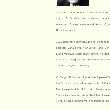
Selman Abraham Waksman Priluka, Kiev, Rus
doğdu. O, öncelikle özel hocalardan onun er
tamamladı. Odessa extern olarak Beşinci Gymn
Devletleri için sol.
1911 sonbaharında yılında bir önceki bahar bir
derecesi. Daha sonra New Jersey Tarım Deney 
atandı ve onun yüksek lisans edinme, Rutgers Ü
o bir vatandaşlığa Amerika Birleşik Devletleri 
atandı 1918 yılında Biyokimya.
O, Rutgers Üniversitesi Toprak Mikrobiyolojisi
için Dr. Lipman tarafından davet edildi. 1930 y
Mikrobiyoloji Anabilim Dalı, 1940 yılında organi
1949 yılında Mikrobiyoloji ve Klinik Mikrobiyoloj
ve hatırı sayılır yazmaya ve konuşmalar devam E