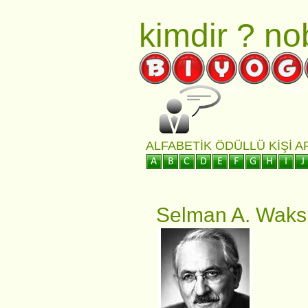
kimdir ?
nob
GİRİŞ
Rüya 
ALFABETIK ÖDÜLLÜ KIŞI 
Selman A. Wak