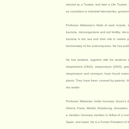
elected as a Trustee, and later a Life Trustee. 
as consultant to industrial laboratories, governme
Professor Waksman's fields of work include, in
bacteria, microorganisms and soil fertility; d
bacteria in the sea and their role in marine 
biochemistry of the actinomycetes. He has publi
He has isolated, together with his students 
streptothricin (1942), streptomycin (1943), gri
streptomycin and neomycin, have found extens
plants. They have been covered by patents, th
the world».
Professor Waksman holds honorary doctor's degr
Athens, Pavia, Madrid, Strasbourg, Jerusalem, 
a member, honorary member or fellow of a numbe
Spain, and Israel. He is a Former President of 