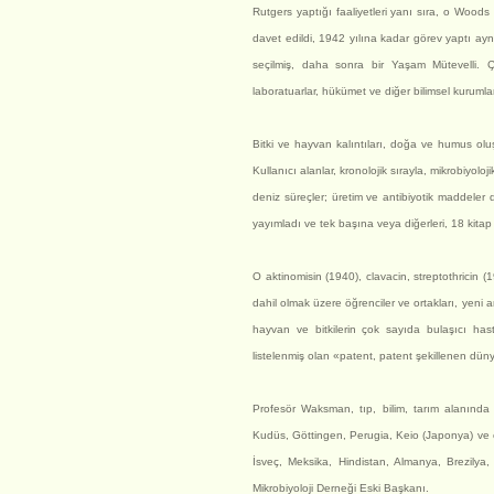
Rutgers yaptığı faaliyetleri yanı sıra, o Wood
davet edildi, 1942 yılına kadar görev yaptı ay
seçilmiş, daha sonra bir Yaşam Mütevelli. Çeş
laboratuarlar, hükümet ve diğer bilimsel kurumla
Bitki ve hayvan kalıntıları, doğa ve humus o
Kullanıcı alanlar, kronolojik sırayla, mikrobiyolo
deniz süreçler; üretim ve antibiyotik maddeler 
yayımladı ve tek başına veya diğerleri, 18 kitap 
O aktinomisin (1940), clavacin, streptothricin (
dahil olmak üzere öğrenciler ve ortakları, yeni anti
hayvan ve bitkilerin çok sayıda bulaşıcı has
listelenmiş olan «patent, patent şekillenen düny
Profesör Waksman, tıp, bilim, tarım alanında 
Kudüs, Göttingen, Perugia, Keio (Japonya) ve çeş
İsveç, Meksika, Hindistan, Almanya, Brezilya, 
Mikrobiyoloji Derneği Eski Başkanı.