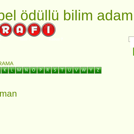
el ödüllü bilim adaml
?
Tabir ?
Kabus ?
ARAMA
sman