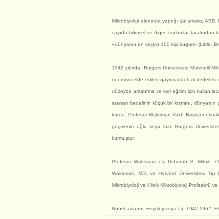
Mikrobiyoloji alanında yaptığı çalışmalar, ABD,
sayıda bilimsel ve diğer toplumlar tarafından 
«dünyanın en seçkin 100 kişi bugün» (Little, Br
1949 yılında, Rutgers Üniversitesi Mütevelli Mik
neomisin elde edilen gayrimaddi hak bedelleri e
düzeyde araştırma ve ileri eğitim için kullanıl
atanan bedelinin küçük bir kısmını, dünyanın çe
kurdu. Profesör Waksman Vakfı Başkanı olarak
göçmenin oğlu veya kızı, Rutgers Üniversit
kurmuştur.
Profesör Waksman eşi Deborah B. Mitnik. On
Waksman, MD, ve Harvard Üniversitesi Tıp F
Mikrobiyoloji ve Klinik Mikrobiyoloji Profesörü ve
Nobel anlatım, Fizyoloji veya Tıp 1942-1962, E