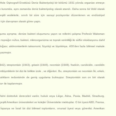
s Hole Oşinografi Enstitüsü Deniz Bakteriyoloji bir bölümü 1931 yılında organize etmeye
nı kurumda, aynı zamanda deniz bakteriyolog olarak atandı. Daha sonra bir Vekil olarak
itli vesilelerle, sınırlı bir süre için sanayi pozisyonlar düzenlenen ve endüstriyel
r için danışman olarak görev yaptı.
luşumu ayrışma; denize bakteri oluşumunu yapın ve rollerini çalışma Profesör Waksman
jik toprağın nüfus, bakteri, mikroorganizma ve toprak verimliliği ile sülfür oksidasyonu dahil
doğası; aktinomisetlerin taksonomi, fizyoloji ve biyokimya. 400'den fazla bilimsel makale
yazmıştır.
1942), streptomisin (1943), grisein (1946), neomisin (1948), fradicin, candicidin, candidin
biyotiklerin bir dizi ile birlikte izole , ve diğerleri. Bu, streptomisin ve neomisin İki, erkek,
talıkların tedavisinde de geniş uygulama bulmuştur. Streptomisin son on biri olarak
a» ile kaplanmıştır.
fahri doktorluk dereceleri vardır, hukuk veya Liège, Atina, Pavia, Madrid, Strazburg,
itli Amerikan üniversiteleri ve kolejler Üniversiteler mektuplar. O bir üyesi ABD, Fransa,
İspanya ve İsrail bir dizi bilimsel toplumların, onursal üyesi veya görevlisi. Amerikan