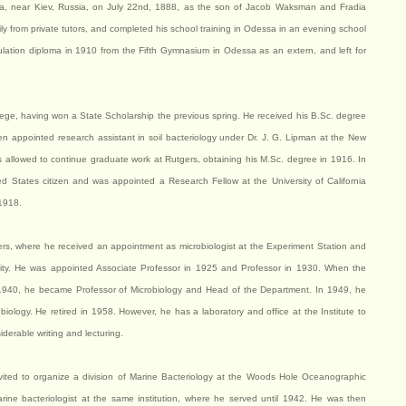
, near Kiev, Russia, on July 22nd, 1888, as the son of Jacob Waksman and Fradia
ly from private tutors, and completed his school training in Odessa in an evening school
culation diploma in 1910 from the Fifth Gymnasium in Odessa as an extern, and left for
ege, having won a State Scholarship the previous spring. He received his B.Sc. degree
en appointed research assistant in soil bacteriology under Dr. J. G. Lipman at the New
s allowed to continue graduate work at Rutgers, obtaining his M.Sc. degree in 1916. In
d States citizen and was appointed a Research Fellow at the University of California
 1918.
ers, where he received an appointment as microbiologist at the Experiment Station and
ersity. He was appointed Associate Professor in 1925 and Professor in 1930. When the
 1940, he became Professor of Microbiology and Head of the Department. In 1949, he
obiology. He retired in 1958. However, he has a laboratory and office at the Institute to
derable writing and lecturing.
invited to organize a division of Marine Bacteriology at the Woods Hole Oceanographic
rine bacteriologist at the same institution, where he served until 1942. He was then