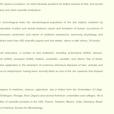
On various occasions, he held industrial positions for limited periods of time and served
nt and other scientific institutions.
 chronological order, the microbiological population of the soil, sulphur oxidation by
ecomposition of plant and animal residues, nature and formation of humus; occurrence of
processes; production and nature of antibiotic substances; taxonomy, physiology, and
shed more than 400 scientific papers and has written, alone or with others, 18 books.
and associates, a number of new antibiotics, including actinomycin (1940), clavacin,
sein (1946), neomycin (1948), fradicin, candicidin, candidin, and others. Two of these,
ive application in the treatment of numerous infectious diseases of men, animals and
at on streptomycin having been recently listed as one of the ten «patents that shaped
ees in medicine, science, agriculture, law or letters from the Universities of Liège,
Göttingen, Perugia, Keio (Japan) and several American universities and colleges. He is
r of scientific societies in the USA, France, Sweden, Mexico, India, Germany, Brazil,
the American Society for Microbiology.