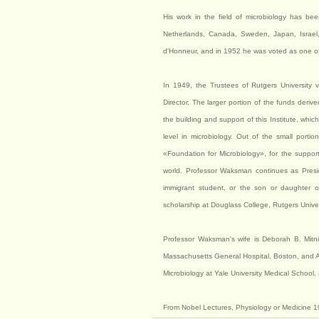
His work in the field of microbiology has b
Netherlands, Canada, Sweden, Japan, Israel
d'Honneur, and in 1952 he was voted as one of 
In 1949, the Trustees of Rutgers University 
Director. The larger portion of the funds deri
the building and support of this Institute, wh
level in microbiology. Out of the small porti
«Foundation for Microbiology», for the support 
world. Professor Waksman continues as Presid
immigrant student, or the son or daughter 
scholarship at Douglass College, Rutgers Univer
Professor Waksman's wife is Deborah B. Mit
Massachusetts General Hospital, Boston, and As
Microbiology at Yale University Medical School
From Nobel Lectures, Physiology or Medicine 