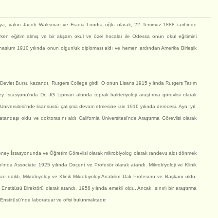
ya, yakın Jacob Waksman ve Fradia Londra oğlu olarak, 22 Temmuz 1888 tarihinde
ken eğitim almış ve bir akşam okul ve özel hocalar ile Odessa onun okul eğitimini
asium 1910 yılında onun olgunluk diploması aldı ve hemen ardından Amerika Birleşik
 Devlet Bursu kazandı, Rutgers College girdi. O onun Lisans 1915 yılında Rutgers Tarım
İstasyonu'nda Dr. JG Lipman altında toprak bakteriyoloji araştırma görevlisi olarak
niversitesi'nde lisansüstü çalışma devam etmesine izin 1916 yılında derecesi. Aynı yıl,
vatandaşı oldu ve doktorasını aldı California Üniversitesi'nde Araştırma Görevlisi olarak
 Deney İstasyonunda ve Öğretim Görevlisi olarak mikrobiyolog olarak randevu aldı dönmek
ılında Associate 1925 yılında Doçent ve Profesör olarak atandı. Mikrobiyoloji ve Klinik
ze edildi, Mikrobiyoloji ve Klinik Mikrobiyoloji Anabilim Dalı Profesörü ve Başkanı oldu.
i Enstitüsü Direktörü olarak atandı. 1958 yılında emekli oldu. Ancak, sınırlı bir araştırma
nstitüsü'nde laboratuar ve ofisi bulunmaktadır.