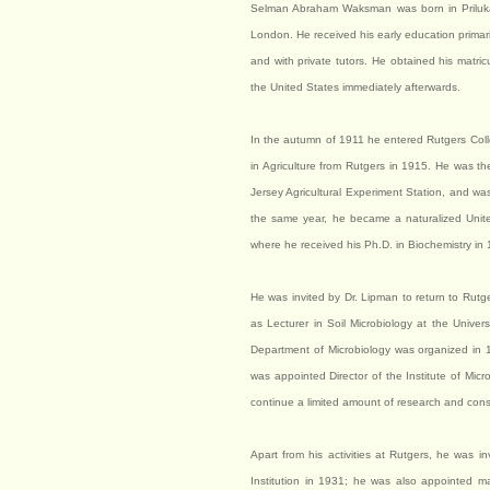
Selman Abraham Waksman was born in Priluka
London. He received his early education primari
and with private tutors. He obtained his matri
the United States immediately afterwards.
In the autumn of 1911 he entered Rutgers Coll
in Agriculture from Rutgers in 1915. He was th
Jersey Agricultural Experiment Station, and wa
the same year, he became a naturalized Unite
where he received his Ph.D. in Biochemistry in
He was invited by Dr. Lipman to return to Rutg
as Lecturer in Soil Microbiology at the Univ
Department of Microbiology was organized in
was appointed Director of the Institute of Micr
continue a limited amount of research and consi
Apart from his activities at Rutgers, he was 
Institution in 1931; he was also appointed ma