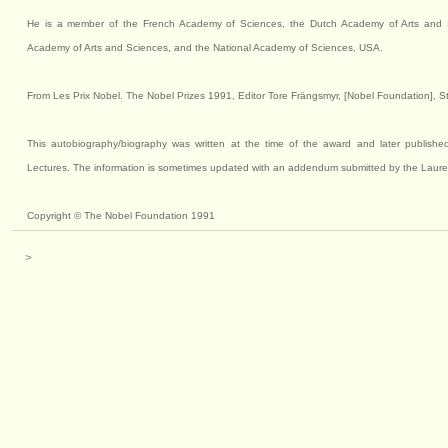
He is a member of the French Academy of Sciences, the Dutch Academy of Arts and S
Academy of Arts and Sciences, and the National Academy of Sciences, USA.
From Les Prix Nobel. The Nobel Prizes 1991, Editor Tore Frängsmyr, [Nobel Foundation], 
This autobiography/biography was written at the time of the award and later publishe
Lectures. The information is sometimes updated with an addendum submitted by the Laure
Copyright © The Nobel Foundation 1991
>