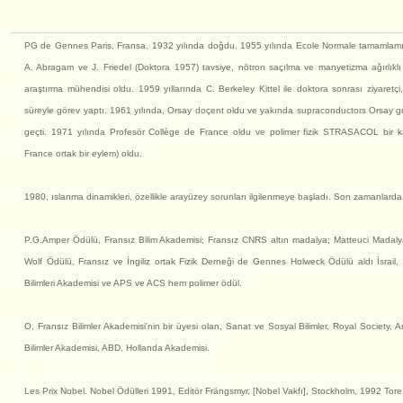
PG de Gennes Paris, Fransa, 1932 yılında doğdu. 1955 yılında Ecole Normale tamamlamıştı
A. Abragam ve J. Friedel (Doktora 1957) tavsiye, nötron saçılma ve manyetizma ağırlıklı ç
araştırma mühendisi oldu. 1959 yıllarında C. Berkeley Kittel ile doktora sonrası ziyare
süreyle görev yaptı. 1961 yılında, Orsay doçent oldu ve yakında supraconductors Orsay grup
geçti. 1971 yılında Profesör Collège de France oldu ve polimer fizik STRASACOL bir ka
France ortak bir eylem) oldu.
1980, ıslanma dinamikleri, özellikle arayüzey sorunları ilgilenmeye başladı. Son zamanlarda, o
P.G.Amper Ödülü, Fransız Bilim Akademisi; Fransız CNRS altın madalya; Matteuci Madalyas
Wolf Ödülü, Fransız ve İngiliz ortak Fizik Derneği de Gennes Holweck Ödülü aldı İsrail,
Bilimleri Akademisi ve APS ve ACS hem polimer ödül.
O, Fransız Bilimler Akademisi'nin bir üyesi olan, Sanat ve Sosyal Bilimler, Royal Society,
Bilimler Akademisi, ABD, Hollanda Akademisi.
Les Prix Nobel. Nobel Ödülleri 1991, Editör Frängsmyr, [Nobel Vakfı], Stockholm, 1992 Tore