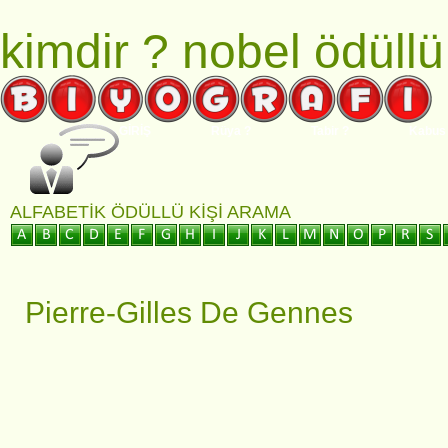
kimdir ?
nobel ödüllü
GİRİŞ
Rüya ?
Tabir ?
Kabus
ALFABETIK ÖDÜLLÜ KIŞI ARAMA
Pierre-Gilles De Gennes