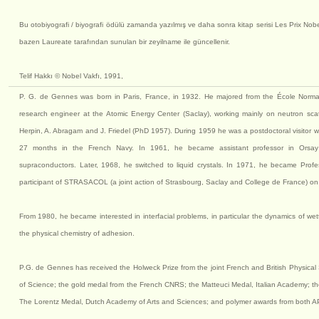
Bu otobiyografi / biyografi ödülü zamanda yazılmış ve daha sonra kitap serisi Les Prix Nobe
bazen Laureate tarafından sunulan bir zeyilname ile güncellenir.
Telif Hakkı © Nobel Vakfı, 1991,
P. G. de Gennes was born in Paris, France, in 1932. He majored from the École Norm
research engineer at the Atomic Energy Center (Saclay), working mainly on neutron sca
Herpin, A. Abragam and J. Friedel (PhD 1957). During 1959 he was a postdoctoral visitor wit
27 months in the French Navy. In 1961, he became assistant professor in Orsa
supraconductors. Later, 1968, he switched to liquid crystals. In 1971, he became Prof
participant of STRASACOL (a joint action of Strasbourg, Saclay and College de France) on
From 1980, he became interested in interfacial problems, in particular the dynamics of we
the physical chemistry of adhesion.
P.G. de Gennes has received the Holweck Prize from the joint French and British Physica
of Science; the gold medal from the French CNRS; the Matteuci Medal, Italian Academy; the H
The Lorentz Medal, Dutch Academy of Arts and Sciences; and polymer awards from both 