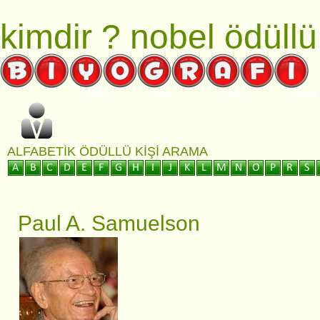
kimdir ?
nobel ödüllü
GİRİŞ
Rüya ?
Tabir ?
Kabus
ALFABETIK ÖDÜLLÜ KIŞI ARAMA
Paul A. Samuelson