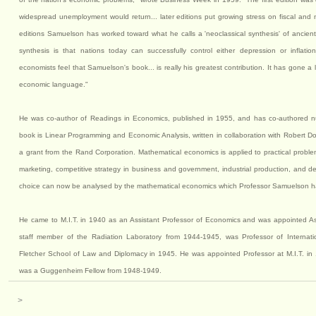
widespread unemployment would return... later editions put growing stress on fiscal and mo
editions Samuelson has worked toward what he calls a 'neoclassical synthesis' of ancient
synthesis is that nations today can successfully control either depression or inflati
economists feel that Samuelson's book... is really his greatest contribution. It has gone
economic language."
He was co-author of Readings in Economics, published in 1955, and has co-authored num
book is Linear Programming and Economic Analysis, written in collaboration with Robert
a grant from the Rand Corporation. Mathematical economics is applied to practical problem
marketing, competitive strategy in business and government, industrial production, and 
choice can now be analysed by the mathematical economics which Professor Samuelson h
He came to M.I.T. in 1940 as an Assistant Professor of Economics and was appointed As
staff member of the Radiation Laboratory from 1944-1945, was Professor of Internatio
Fletcher School of Law and Diplomacy in 1945. He was appointed Professor at M.I.T. in 
was a Guggenheim Fellow from 1948-1949.
>