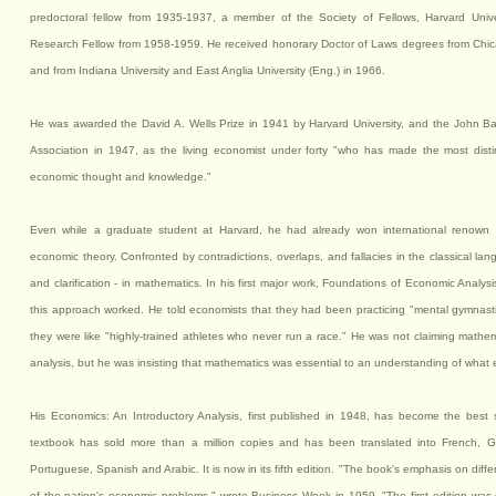
predoctoral fellow from 1935-1937, a member of the Society of Fellows, Harvard Univ
Research Fellow from 1958-1959. He received honorary Doctor of Laws degrees from Chica
and from Indiana University and East Anglia University (Eng.) in 1966.
He was awarded the David A. Wells Prize in 1941 by Harvard University, and the John B
Association in 1947, as the living economist under forty "who has made the most disti
economic thought and knowledge."
Even while a graduate student at Harvard, he had already won international renown a
economic theory. Confronted by contradictions, overlaps, and fallacies in the classical la
and clarification - in mathematics. In his first major work, Foundations of Economic Analy
this approach worked. He told economists that they had been practicing "mental gymnasti
they were like "highly-trained athletes who never run a race." He was not claiming mathem
analysis, but he was insisting that mathematics was essential to an understanding of what
His Economics: An Introductory Analysis, first published in 1948, has become the best s
textbook has sold more than a million copies and has been translated into French, Ge
Portuguese, Spanish and Arabic. It is now in its fifth edition. "The book's emphasis on di
of the nation's economic problems," wrote Business Week in 1959. "The first edition was