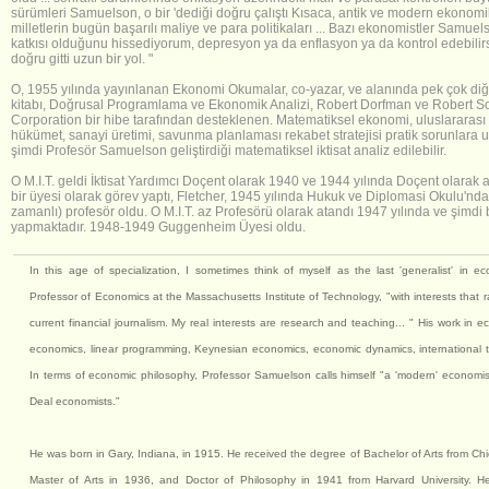
sürümleri Samuelson, o bir 'dediği doğru çalıştı Kısaca, antik ve modern ekonomik
milletlerin bugün başarılı maliye ve para politikaları ... Bazı ekonomistler Samue
katkısı olduğunu hissediyorum, depresyon ya da enflasyon ya da kontrol edebilir
doğru gitti uzun bir yol. "
O, 1955 yılında yayınlanan Ekonomi Okumalar, co-yazar, ve alanında pek çok diğer
kitabı, Doğrusal Programlama ve Ekonomik Analizi, Robert Dorfman ve Robert Solow
Corporation bir hibe tarafından desteklenen. Matematiksel ekonomi, uluslararası t
hükümet, sanayi üretimi, savunma planlaması rekabet stratejisi pratik sorunlara 
şimdi Profesör Samuelson geliştirdiği matematiksel iktisat analiz edilebilir.
O M.I.T. geldi
İktisat Yardımcı Doçent olarak 1940 ve 1944 yılında Doçent olara
bir üyesi olarak görev yaptı, Fletcher, 1945 yılında Hukuk ve Diplomasi Okulu'nda 
zamanlı) profesör oldu.
O M.I.T. az Profesörü olarak atandı
1947 yılında ve şimdi 
yapmaktadır. 1948-1949 Guggenheim Üyesi oldu.
In this age of specialization, I sometimes think of myself as the last 'generalist' in
Professor of Economics at the Massachusetts Institute of Technology, "with interests tha
current financial journalism. My real interests are research and teaching... " His work i
economics, linear programming, Keynesian economics, economic dynamics, international tr
In terms of economic philosophy, Professor Samuelson calls himself "a 'modern' economist
Deal economists."
He was born in Gary, Indiana, in 1915. He received the degree of Bachelor of Arts from Ch
Master of Arts in 1936, and Doctor of Philosophy in 1941 from Harvard University. 