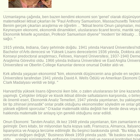
Uzmanlaşma çağında, ben bazen kendimi ekonomi son 'genel' olarak düşünüyorum,
matematiksel iktisat çıkarları ile "Paul Anthony Samuelson, Massachusetts Teknoloj
Benim gerçek çıkarları araştırma ve öğretim ... "Iktisat teorisi Onun çalışmaları, 
Keynesyen ekonomi, ekonomik dinamikleri, uluslararası ticaret teorisi, mantık s
Ekonomik felsefe açısından, Profesör Samuelson diyene" 'modern' bir iktisatçı ..
sağcı. "
1915 yılında, Indiana, Gary şehrinde doğdu. 1941 yılında Harvard Üniversitesi'nd
Bachelor of Arts derecesi ve Yüksek Lisans derecelerini 1936 yılında, Doktora ald
Konseyi predoctoral araştırmacı, Fellows, Harvard Üniversitesi, 1937-1940 Dern
Araştırma Görevlisi oldu. 1966 yılında Indiana Üniversitesi ve East Anglia Ünivers
Üniversitesi ve Oberlin College Kanunlar derece onursal Doktor aldı ve.
Kırk altında yaşayan ekonomist "kim, ekonomik düşüncenin ana gövde en seçkin
Üniversitesi tarafından 1941 yılında David A. Wells Ödülü ve Amerikan Ekonomi 
Clark Madalyası verildi ve bilgi. "
Harvard'da yüksek lisans öğrencisi iken bile, o zaten uluslararası bir üne kazandı
yapmıştı. Çelişkiler örtüşür ve klasik iktisat dilinde safsatalarını karşısında, o b
ilk önemli eseri, Ekonomik Analiz Temelleri, 1947 yılında yayınlanan, bu yaklaşımı
bir tip zihinsel jimnastik" onlar pratik olduğunu ekonomistler söyledim ve onlar gib
yüksek eğitimli sporcular." O kadar matematik iddia değildi her derde deva vey
hakkında matematik bir anlayış için gerekli olduğunu ısrar edildi.
Onun Ekonomi: Tanıtım Analizi, ilk kez 1948 yılında yayınlanan, tüm zamanların e
gelmiştir. Ders kitabı, bir milyondan fazla kopya sattı, Fransızca, Almanca, İtaly
İspanyolca ve Arapça tercüme edilmiştir. Bu beşinci baskısında şimdi. "Bu kitap, 
sorunları değişen değişti," Business Week 1959 yılında yazdı. "Ilk baskısı son-sa
oldu ... sonraki sürümlerinde enflasyon üzerindeki mali ve parasal kontrolleri büy