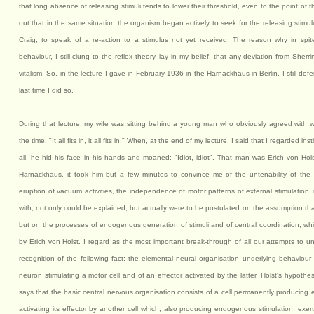
that long absence of releasing stimuli tends to lower their threshold, even to the point of t
out that in the same situation the organism began actively to seek for the releasing stimul
Craig, to speak of a re-action to a stimulus not yet received. The reason why in spite
behaviour, I still clung to the reflex theory, lay in my belief, that any deviation from She
vitalism. So, in the lecture I gave in February 1936 in the Harnackhaus in Berlin, I still defe
last time I did so.
During that lecture, my wife was sitting behind a young man who obviously agreed with w
the time: "It all fits in, it all fits in." When, at the end of my lecture, I said that I regarded i
all, he hid his face in his hands and moaned: "Idiot, idiot". That man was Erich von Hols
Harnackhaus, it took him but a few minutes to convince me of the untenability of the r
eruption of vacuum activities, the independence of motor patterns of external stimulation,
with, not only could be explained, but actually were to be postulated on the assumption th
but on the processes of endogenous generation of stimuli and of central coordination, 
by Erich von Holst. I regard as the most important break-through of all our attempts to
recognition of the following fact: the elemental neural organisation underlying behaviour
neuron stimulating a motor cell and of an effector activated by the latter. Holst's hypot
says that the basic central nervous organisation consists of a cell permanently producing
activating its effector by another cell which, also producing endogenous stimulation, exerts an