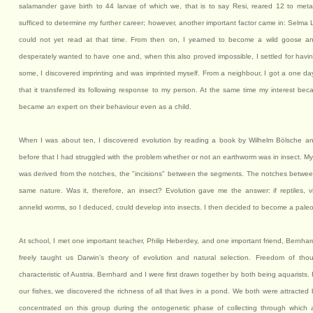
salamander gave birth to 44 larvae of which we, that is to say Resi, reared 12 to met
sufficed to determine my further career; however, another important factor came in: Selma L
could not yet read at that time. From then on, I yearned to become a wild goose and,
desperately wanted to have one and, when this also proved impossible, I settled for havin
some, I discovered imprinting and was imprinted myself. From a neighbour, I got a one day
that it transferred its following response to my person. At the same time my interest beca
became an expert on their behaviour even as a child.
When I was about ten, I discovered evolution by reading a book by Wilhelm Bölsche an
before that I had struggled with the problem whether or not an earthworm was in insect. My
was derived from the notches, the "incisions" between the segments. The notches betwee
same nature. Was it, therefore, an insect? Evolution gave me the answer: if reptiles, 
annelid worms, so I deduced, could develop into insects. I then decided to become a paleo
At school, I met one important teacher, Philip Heberdey, and one important friend, Bernh
freely taught us Darwin's theory of evolution and natural selection. Freedom of thoug
characteristic of Austria. Bernhard and I were first drawn together by both being aquarists. 
our fishes, we discovered the richness of all that lives in a pond. We both were attracted
concentrated on this group during the ontogenetic phase of collecting through which a