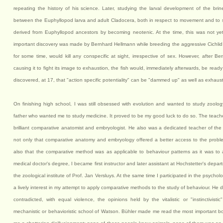
repeating the history of his science. Later, studying the larval development of the br
between the Euphyllopod larva and adult Cladocera, both in respect to movement and to s
derived from Euphyllopod ancestors by becoming neotenic. At the time, this was not ye
important discovery was made by Bernhard Hellmann while breeding the aggressive Cichli
for some time, would kill any conspecific at sight, irrespective of sex. However, after B
causing it to fight its image to exhaustion, the fish would, immediately afterwards, be read
discovered, at 17, that "action specific potentiality" can be "dammed up" as well as exhaus
On finishing high school, I was still obsessed with evolution and wanted to study zool
father who wanted me to study medicine. It proved to be my good luck to do so. The teach
brilliant comparative anatomist and embryologist. He also was a dedicated teacher of the
not only that comparative anatomy and embryology offered a better access to the proble
also that the comparative method was as applicable to behaviour patterns as it was to 
medical doctor's degree, I became first instructor and later assistant at Hochstetter's depa
the zoological institute of Prof. Jan Versluys. At the same time I participated in the psycho
a lively interest in my attempt to apply comparative methods to the study of behaviour. He d
contradicted, with equal violence, the opinions held by the vitalistic or "instinctivis
mechanistic or behavioristic school of Watson. Bühler made me read the most important boo