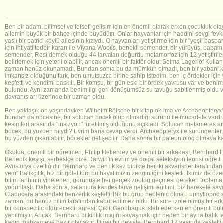
Ben bir adam, bilimsel ve felsefi gelişim için en önemli olarak erken çocukluk ola
ailemin büyük bir bahçe içinde büyüdüm.
Onlar hayvanlar için haddini sevgi fev
yaşlı bir patrici köylü ailesinin kızıydı.
O hayvanları yetiştirme için bir "yeşil başpa
için ihtiyati tedbir kararı ile Viyana Woods, benekli semender, bir yürüyüş, baba
semender, Resi demek olduğu 44 larvaları doğurdu
metamorfoz için 12 yetiştirile
belirlemek için yeterli olabilir, ancak önemli bir faktör oldu: Selma Lagerlöf Kul
zaman henüz okunamadı. Bundan sonra bu da mümkün olmadı, ben bir yabani ka
imkansız olduğunu fark, ben umutsuzca birine sahip istedim, ben iç ördekler için y
keşfetti ve kendimi baskılı.
Bir komşu, bir gün eski bir ördek yavrusu var ve benim k
bulundu. Aynı zamanda benim ilgi geri dönüşümsüz su tavuğu sabitlenmiş oldu ve
davranışları üzerinde bir uzman oldu.
Ben yaklaşık on yaşındayken Wilhelm Bölsche bir kitap okuma ve Archaeopteryx'in
bundan da öncesine, bir solucan böcek olup olmadığı sorunu ile mücadele vardı
kesimleri arasında "insizyon" türetilmiş olduğunu açıkladı.
Solucan metameres ara
böcek, bu yüzden miydi? Evrim bana cevap verdi: Archaeopteryx ile sürüngenler, ku
bu yüzden çıkarılabilir, böcekler gelişebilir. Daha sonra bir paleontolog olmaya ka
Okulda, önemli bir öğretmen, Philip Heberdey ve önemli bir arkadaşı, Bernhard 
Benedik keşişi, serbestçe bize Darwin'in evrim ve doğal seleksiyon teorisi öğretti.
Avusturya özelliğidir. Bernhard ve ben ilk kez birlikte her iki akvarisrler tarafından 
yem" Balıkçılık, biz bir gölet tüm bu hayatımızın zenginliğini keşfetti. İkimiz de öze
bilim tarihinin yinelenen, görünüşte her gerçek zoolog geçmesi gereken toplam
yoğunlaştı.
Daha sonra, salamura karides larva gelişimi eğitimi, biz harekete sayg
Cladocera arasındaki benzerlik keşfetti.
Biz bu grup neotenic olma Euphyllopod at
zaman, bu henüz bilim tarafından kabul edilmez oldu. Bir süre izole olmuş bir er
bir conspecific öldürecekti: agresif Çiklit Geophagus ıslah ederken en önemli b
yapılmıştır.
Ancak, Bernhard bitkinlik imajını savaşmak için neden bir ayna balık ta
kadın mahkemeye hazır olacaktır.
Diğer bir deyişle, Bernhard 17 yaşında keşfetti 