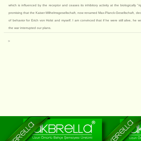
which is influenced by the receptor and ceases its inhibitory activity at the biologically
promising that the Kaiser-Wilhelmsgesellschaft, now renamed Max-Planck-Gesellschaft, deci
of behavior for Erich von Holst and myself. I am convinced that if he were still alive, he 
the war interrupted our plans.
>