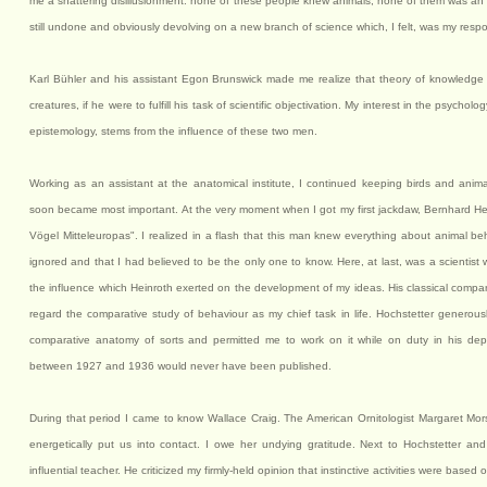
me a shattering disillusionment: none of these people knew animals, none of them was an e
still undone and obviously devolving on a new branch of science which, I felt, was my respons
Karl Bühler and his assistant Egon Brunswick made me realize that theory of knowledge w
creatures, if he were to fulfill his task of scientific objectivation. My interest in the psychol
epistemology, stems from the influence of these two men.
Working as an assistant at the anatomical institute, I continued keeping birds and ani
soon became most important. At the very moment when I got my first jackdaw, Bernhard H
Vögel Mitteleuropas". I realized in a flash that this man knew everything about animal 
ignored and that I had believed to be the only one to know. Here, at last, was a scientist 
the influence which Heinroth exerted on the development of my ideas. His classical comp
regard the comparative study of behaviour as my chief task in life. Hochstetter generou
comparative anatomy of sorts and permitted me to work on it while on duty in his de
between 1927 and 1936 would never have been published.
During that period I came to know Wallace Craig. The American Ornitologist Margaret M
energetically put us into contact. I owe her undying gratitude. Next to Hochstetter a
influential teacher. He criticized my firmly-held opinion that instinctive activities were base