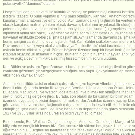
potansiyellik" "dammed" olabilir.
Liseyi bitirdikten hala evrimi ile takıntılı ve zooloji ve paleontoloji okumak iste
istedim itaat etti. O bunu yapmak için iyi şans olduğunu kanıtladı.
Anatomi öğretme
karşılaştırmalı anatomist ve embriyolog. Aynı zamanda karşılaştırmalı bir yöntem 
olarak karşılaştırmalı bir yöntem olarak davranış kalıplarını uygulanabilir olduğun
paleontoloji daha evrim sorunları için daha iyi bir erişim sunduğu gerçekleştirmek 
diploması aldım bile önce, ilk eğitmen ve daha sonra Hochstette Bölümü'nde asist
hayvanat enstitüde zooloji çalışma başlamıştı.
Aynı zamanda davranış çalışma kar
benim girişimi canlı bir ilgi duymuşlardı, Prof. Karl Bühler psikolojik seminerlere ka
Davranışçı mekanik veya okul vitalistic veya "instinctivistic" okul tarafından düze
aslında benim dikkatimi çekti. Bühler, böylece üzerime kırıp bir hayal kırıklığı inf
kitapları okuyun: Bu insanların hiçbiri, bunların hiçbiri bir uzman, hayvanlar biliyo
geri ve açıkça devrini miktarda ezilmiş hissettim benim sorumluluğum.
Karl Bühler ve asistanı Egon Brunswick bana, o, onun bilimsel objectivation görevi 
canlıların gözlemci için vazgeçilmez olduğunu fark yaptı. Çok yakından epistemoloji
etkisinden kaynaklanıyor.
Anatomik enstitüde asistan olarak çalışarak, kuş ve hayvan Altenberg tutmak dev
önemli oldu. Şu anda benim ilk karga var, Bernhard Hellmann bana Oskar Heinroth
Bu adam, MacDougall ve Watson, göz ardı edilir ve bilmek tek olduğuna inanılan 
şeyi biliyordu flaş gerçekleştirdi.
Burada, son olarak da bir uzman bir bilim adamı o
üzerinde uyguladığı etkisini değerlendirmek zordur. Anatidae üzerine yaptığı klas
görev olarak davranış karşılaştırmalı çalışma konusunda teşvik etti. Hochstette cö
etolojik çalışma olarak kabul edilir ve bana onun departmanında görev sırasında ü
1927 ve 1936 yılları arasında üretilen bildiri yayınladı olmazdı.
Bu dönemde, Ben Wallace Craig bilmek geldi. Amerikan Ornitologist Margaret M
biliyordu ve enerjik bir temas bizi. Onu sonsuz bir şükran borçluyuz. Hochstette v
öğretmen oldu. O, içgüdüsel faaliyetler zinciri refleksleri dayalı olduğunu sıkıca 
uyaranların uzun yokluğunda vakumlu faaliyet patlaması noktasına bile, kendi eş