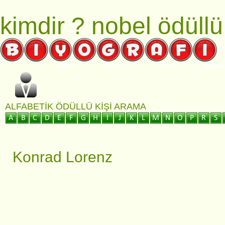
kimdir ?
nobel ödüllü
GİRİŞ
Rüya ?
Tabir ?
Kabus
ALFABETIK ÖDÜLLÜ KIŞI ARAMA
Konrad Lorenz