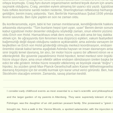
ortaya koymuştu. Craig Aynı durum organizmanın serbest teşvik durum için aramaya 
saçmalık olduğunu, Craig, yeniden eylem almamış bir uyarıcı söz yazdı. Içgüdüse
hala refleks teorisine sarıldı neden nedenle, Sherringtonian refleksoloji herhangi
geldiğini, benim inanç yatıyordu. Yani, Berlin'de Harnackhaus Şubat 1936 yılında 
teorisi savundu. Ben öyle yaptım en son ne zaman oldu.
Bu konferansımda, eşim, tabii ki her zaman mırıldanarak, kendiliğindenlik hakkın
arkasında oturuyordu: "Tüm bunların hepsi içeri uyan, uyan" Benim dersin sonund
kabul içgüdüsel motor desenler olduğunu söylediği zaman, onun ellerini yüzünü sa
oldu Erich von Holst. Harnackhaus ortak ders sonra, onu aldı ama bir kaç dakika re
etmek için. Ile uğraşıyordu tüm fenomen kısa düşürücü eşikleri, vakum faaliyetler
bağımsızlığı değil dayalı olduğunu sadece açıklanabilir, ama aslında varsayım öne 
keşfedilen ve Erich von Holst gösterdiği olmuştu merkezi koordinasyon, endojen ür
önemlisi olarak kabul tanıma aşağıdaki Aslında hayvan ve insan davranışını anlam
sinir örgütü temel davranış, bir alıcı, bir motor hücre uyarıcı bir afferent nöron ve 
etkinleştirildi. Biz güvenle yapabilirsiniz Holst hipotezi, temel merkezi sinir örgüt
hücre oluşur diyor, ama onun efektör aktive endojen stimülasyon üreten başka bir
edici bir etki gösterir. Inhibe hücre reseptör etkilenmiş ve biyolojik olarak "doğru" 
hipotez, bu yüzden şimdi Max-Planck-Gesellschaft adını Kaiser-Wilhelmsgesellsch
davranış fizyolojisi için bir enstitü kurmak için karar umut verici göründü. Ben, ha
Stockholm olacağını eminim. Zamanda, savaş planları kesildi.
I consider early childhood events as most essential to a man's scientific and philosophic
and the larger garden of my parents in Altenberg. They were supremely tolerant of my i
Führinger, was the daughter of an old patrician peasant family. She possessed a "green 
brought me, from a walk in the Vienna Woods, a spotted salamander, with the injunction to l