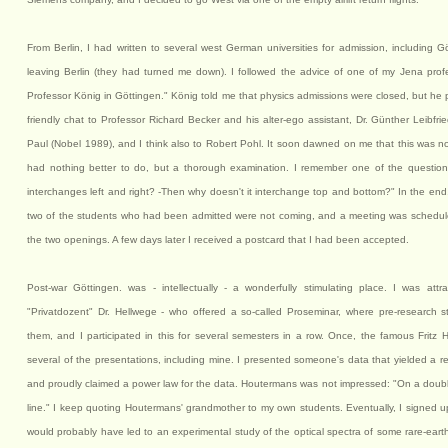
From Berlin, I had written to several west German universities for admission, including G
leaving Berlin (they had turned me down). I followed the advice of one of my Jena prof
Professor König in Göttingen." König told me that physics admissions were closed, but he 
friendly chat to Professor Richard Becker and his alter-ego assistant, Dr. Günther Leibf
Paul (Nobel 1989), and I think also to Robert Pohl. It soon dawned on me that this was not
had nothing better to do, but a thorough examination. I remember one of the questio
interchanges left and right? -Then why doesn't it interchange top and bottom?" In the end
two of the students who had been admitted were not coming, and a meeting was schedule
the two openings. A few days later I received a postcard that I had been accepted.
Post-war Göttingen. was - intellectually - a wonderfully stimulating place. I was att
"Privatdozent" Dr. Hellwege - who offered a so-called Proseminar, where pre-research 
them, and I participated in this for several semesters in a row. Once, the famous Fritz
several of the presentations, including mine. I presented someone's data that yielded a re
and proudly claimed a power law for the data. Houtermans was not impressed: "On a double-
line." I keep quoting Houtermans' grandmother to my own students. Eventually, I signed u
would probably have led to an experimental study of the optical spectra of some rare-earth 