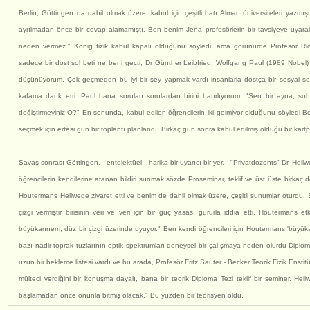
Berlin, Göttingen da dahil olmak üzere, kabul için çeşitli batı Alman üniversiteleri yazmı
ayrılmadan önce bir cevap alamamıştı. Ben benim Jena profesörlerin bir tavsiyeye uyara
neden vermez." König fizik kabul kapalı olduğunu söyledi, ama görünürde Profesör Ri
sadece bir dost sohbeti ne beni geçti, Dr Günther Leibfried. Wolfgang Paul (1989 Nobel)
düşünüyorum. Çok geçmeden bu iyi bir şey yapmak vardı insanlarla dostça bir sosyal s
kafama dank etti. Paul bana sorulan sorulardan birini hatırlıyorum: "Sen bir ayna, so
değiştirmeyiniz-O?" En sonunda, kabul edilen öğrencilerin iki gelmiyor olduğunu söyledi Bec
seçmek için ertesi gün bir toplantı planlandı. Birkaç gün sonra kabul edilmiş olduğu bir kartp
Savaş sonrası Göttingen. - entelektüel - harika bir uyarıcı bir yer. - "Privatdozents" Dr. Hel
öğrencilerin kendilerine atanan bildiri sunmak sözde Proseminar, teklif ve üst üste birkaç d
Houtermans Hellwege ziyaret etti ve benim de dahil olmak üzere, çeşitli sunumlar oturdu. 
çizgi vermiştir birisinin veri ve veri için bir güç yasası gururla iddia etti. Houtermans etk
büyükannem, düz bir çizgi üzerinde uyuyor." Ben kendi öğrencileri için Houtermans 'büyü
bazı nadir toprak tuzlarının optik spektrumları deneysel bir çalışmaya neden olurdu Dip
uzun bir bekleme listesi vardı ve bu arada, Profesör Fritz Sauter - Becker Teorik Fizik Enstitü
mülteci verdiğini bir konuşma dayalı, bana bir teorik Diploma Tezi teklif bir seminer. Hell
başlamadan önce onunla bitmiş olacak." Bu yüzden bir teorisyen oldu.