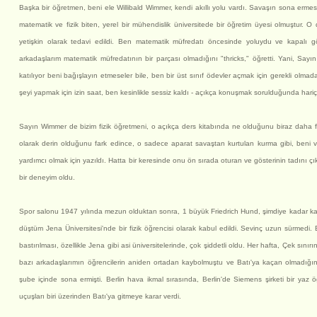
Başka bir öğretmen, beni ele Willibald Wimmer, kendi akıllı yolu vardı. Savaşın sona erme
matematik ve fizik biten, yerel bir mühendislik üniversitede bir öğretim üyesi olmuştur. O da
yetişkin olarak tedavi edildi. Ben matematik müfredatı öncesinde yoluydu ve kapalı g
arkadaşlarım matematik müfredatının bir parçası olmadığını "thricks," öğretti. Yani, Sayı
katılıyor beni bağışlayın etmeseler bile, ben bir üst sınıf ödevler açmak için gerekli olma
şeyi yapmak için izin saat, ben kesinlikle sessiz kaldı - açıkça konuşmak sorulduğunda hariç
Sayın Wimmer de bizim fizik öğretmeni, o açıkça ders kitabında ne olduğunu biraz daha faz
olarak derin olduğunu fark edince, o sadece aparat savaştan kurtulan kurma gibi, beni ve
yardımcı olmak için yazıldı. Hatta bir keresinde onu ön sırada oturan ve gösterinin tadını 
bir deneyim oldu.
Spor salonu 1947 yılında mezun olduktan sonra, 1 büyük Friedrich Hund, şimdiye kadar ka
düştüm Jena Üniversitesi'nde bir fizik öğrencisi olarak kabul edildi. Sevinç uzun sürmedi
bastırılması, özellikle Jena gibi asi üniversitelerinde, çok şiddetli oldu. Her hafta, Çek sı
bazı arkadaşlarımın öğrencilerin aniden ortadan kaybolmuştu ve Batı'ya kaçan olmadığın
şube içinde sona ermişti. Berlin hava ikmal sırasında, Berlin'de Siemens şirketi bir yaz
uçuşları biri üzerinden Batı'ya gitmeye karar verdi.