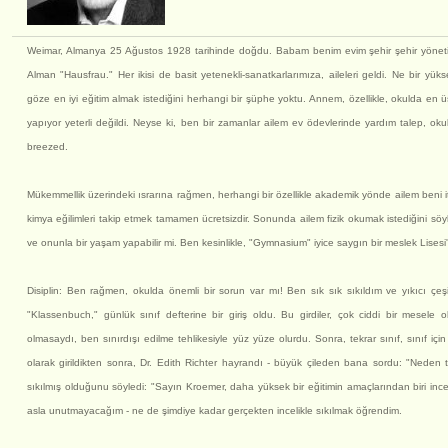
Weimar, Almanya 25 Ağustos 1928 tarihinde doğdu. Babam benim evim şehir şehir yönetimi
Alman "Hausfrau." Her ikisi de basit yetenekli-sanatkarlarımıza, aileleri geldi. Ne bir yük
göze en iyi eğitim almak istediğini herhangi bir şüphe yoktu. Annem, özellikle, okulda en ü
yapıyor yeterli değildi. Neyse ki, ben bir zamanlar ailem ev ödevlerinde yardım talep, 
breezed.
Mükemmellik üzerindeki ısrarına rağmen, herhangi bir özellikle akademik yönde ailem beni it
kimya eğilimleri takip etmek tamamen ücretsizdir. Sonunda ailem fizik okumak istediğini s
ve onunla bir yaşam yapabilir mi. Ben kesinlikle, "Gymnasium" iyice saygın bir meslek Lisesi'n
Disiplin: Ben rağmen, okulda önemli bir sorun var mı! Ben sık sık sıkıldım ve yıkıcı çeşit
"Klassenbuch," günlük sınıf defterine bir giriş oldu. Bu girdiler, çok ciddi bir mesel
olmasaydı, ben sınırdışı edilme tehlikesiyle yüz yüze olurdu. Sonra, tekrar sınıf, sınıf i
olarak girildikten sonra, Dr. Edith Richter hayrandı - büyük çileden bana sordu: "Neden
sıkılmış olduğunu söyledi: "Sayın Kroemer, daha yüksek bir eğitimin amaçlarından biri inc
asla unutmayacağım - ne de şimdiye kadar gerçekten incelikle sıkılmak öğrendim.