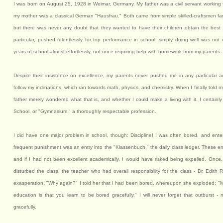
I was born on August 25, 1928 in Weimar, Germany. My father was a civil servant working f
my mother was a classical German "Hausfrau." Both came from simple skilled-craftsmen fam
but there was never any doubt that they wanted to have their children obtain the best 
particular, pushed relentlessly for top performance in school: simply doing well was no
years of school almost effortlessly, not once requiring help with homework from my parents.
Despite their insistence on excellence, my parents never pushed me in any particular ac
follow my inclinations, which ran towards math, physics, and chemistry. When I finally told 
father merely wondered what that is, and whether I could make a living with it. I certain
School, or "Gymnasium," a thoroughly respectable profession.
I did have one major problem in school, though: Discipline! I was often bored, and enter
frequent punishment was an entry into the "Klassenbuch," the daily class ledger. These en
and if I had not been excellent academically, I would have risked being expelled. Once
disturbed the class, the teacher who had overall responsibility for the class - Dr. Edith
exasperation: "Why again?" I told her that I had been bored, whereupon she exploded: "M
education is that you learn to be bored gracefully." I will never forget that outburst -
gracefully.