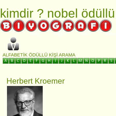
kimdir ?
nobel ödüllü
GİRİŞ
Rüya ?
Tabir ?
Kabus
ALFABETIK ÖDÜLLÜ KIŞI ARAMA
Herbert Kroemer