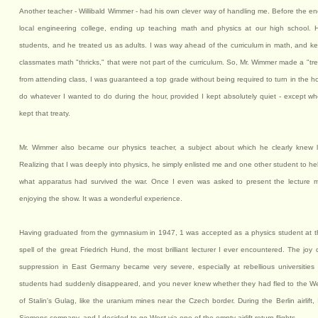
Another teacher - Willibald Wimmer - had his own clever way of handling me. Before the en
local engineering college, ending up teaching math and physics at our high school.
students, and he treated us as adults. I was way ahead of the curriculum in math, and k
classmates math "thricks," that were not part of the curriculum. So, Mr. Wimmer made a "t
from attending class, I was guaranteed a top grade without being required to turn in the
do whatever I wanted to do during the hour, provided I kept absolutely quiet - except wh
kept that treaty.
Mr. Wimmer also became our physics teacher, a subject about which he clearly knew l
Realizing that I was deeply into physics, he simply enlisted me and one other student to help
what apparatus had survived the war. Once I even was asked to present the lecture mys
enjoying the show. It was a wonderful experience.
Having graduated from the gymnasium in 1947, 1 was accepted as a physics student at the
spell of the great Friedrich Hund, the most brilliant lecturer I ever encountered. The joy d
suppression in East Germany became very severe, especially at rebellious universities
students had suddenly disappeared, and you never knew whether they had fled to the W
of Stalin's Gulag, like the uranium mines near the Czech border. During the Berlin airlift
Siemens company, and I decided to go West via one of the empty airlift return flights.