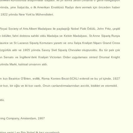
zellikleri konusunda araştırmalar başladı. İki yıl sonra Sestri Levante o gemi navigasyon
yılında, yine İtalya'da, o ilk Amerikan Enstitüsü Radyo ders vermek için önceden haber
rdi 1922 yılında New York'ta Mühendisleri.
yal Society of Arts Albert Madalyası ile paylaştığı Nobel Fizik Ödülü, John Fritz, çeşitli
 ve ödüller, fahri doktora sahibi oldu Madalya ve Kelvin Madalyası. St Anne Sipariş Rusya
 Maurice ve St Lazarus Sipariş Komutanı yarattı ve onu İtalya Kraliyet Nişanı Grand Cross
gürlük aldı ve 1905 yılında Savoy Sivil Sipariş Chevalier oluşturuldu. Bu tür pek çok
lyan Senato ve İngiltere'deki Kraliyet Victorian Order uygulaması ointed Onursal Knight
ında Marki, kalıtsal unvanını aldı.
 kızı Beatrice O'Brien, evlilik, Roma Kontes Bezzi-SCALI evlendi ve bu yıl içinde, 1927
 bir kızı, bir oğlu ve iki kızı vardı. Onun canlandırmalarından avcılık, bisiklet ve otomobil.
ldü.
lishing Company, Amsterdam, 1967
kitap serisi Les Prix Nobel ilk kez yayımlandı.