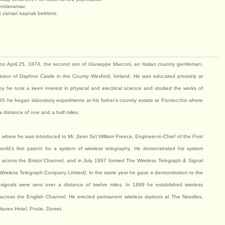
yınlanamaz.
er zaman kaynak belirtiniz.
 on April 25, 1874, the second son of Giuseppe Marconi, an Italian country gentleman,
on of Daphne Castle in the County Wexford, Ireland. He was educated privately at
 he took a keen interest in physical and electrical science and studied the works of
95 he began laboratory experiments at his father's country estate at Pontecchio where
 distance of one and a half miles.
here he was introduced to Mr. (later Sir) William Preece, Engineer-in-Chief of the Post
world's first patent for a system of wireless telegraphy. He demonstrated his system
d across the Bristol Channel, and in July 1897 formed The Wireless Telegraph & Signal
Wireless Telegraph Company Limited). In the same year he gave a demonstration to the
signals were sent over a distance of twelve miles. In 1899 he established wireless
ross the English Channel. He erected permanent wireless stations at The Needles,
Haven Hotel, Poole, Dorset.