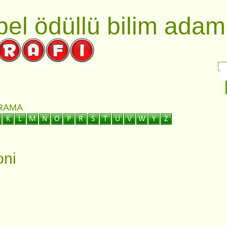
el ödüllü bilim adaml
?
Tabir ?
Kabus ?
ARAMA
oni