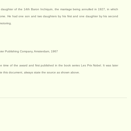
 daughter of the 14th Baron Inchiquin, the marriage being annulled in 1927, in which
Rome. He had one son and two daughters by his first and one daughter by his second
motoring.
vier Publishing Company, Amsterdam, 1967
e time of the award and first published in the book series Les Prix Nobel. It was later
ite this document, always state the source as shown above.