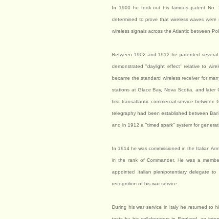
In 1900 he took out his famous patent No. 7
determined to prove that wireless waves were no
wireless signals across the Atlantic between P
Between 1902 and 1912 he patented several new
demonstrated "daylight effect" relative to w
became the standard wireless receiver for ma
stations at Glace Bay, Nova Scotia, and later
first transatlantic commercial service between G
telegraphy had been established between Bari in
and in 1912 a "timed spark" system for genera
In 1914 he was commissioned in the Italian Arm
in the rank of Commander. He was a member 
appointed Italian plenipotentiary delegate t
recognition of his war service.
During his war service in Italy he returned to h
tests by his collaborators in England, an inte