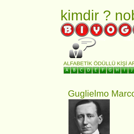
kimdir ?
nob
GİRİŞ
Rüya 
ALFABETIK ÖDÜLLÜ KIŞI 
Guglielmo Marc