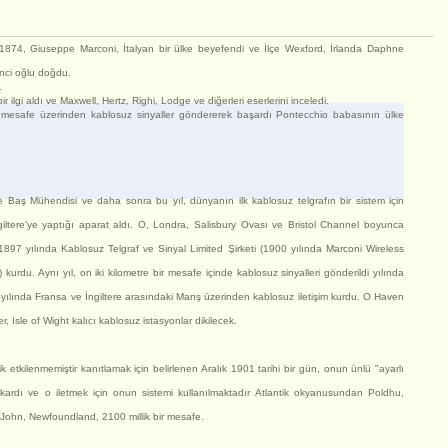
1874, Giuseppe Marconi, İtalyan bir ülke beyefendi ve İlçe Wexford, İrlanda Daphne
nci oğlu doğdu.
.
 bir ilgi aldı ve Maxwell, Hertz, Righi, Lodge ve diğerleri eserlerini inceledi.
ir mesafe üzerinden kablosuz sinyaller göndererek başardı Pontecchio babasının ülke
 Baş Mühendisi ve daha sonra bu yıl, dünyanın ilk kablosuz telgrafın bir sistem için
ngiltere'ye yaptığı aparat aldı. O, Londra, Salisbury Ovası ve Bristol Channel boyunca
897 yılında Kablosuz Telgraf ve Sinyal Limited Şirketi (1900 yılında Marconi Wireless
 kurdu. Aynı yıl, on iki kilometre bir mesafe içinde kablosuz sinyalleri gönderildi yılında
 yılında Fransa ve İngiltere arasındaki Manş üzerinden kablosuz iletişim kurdu. O Haven
 Isle of Wight kalıcı kablosuz istasyonlar dikilecek.
 etkilenmemiştir kanıtlamak için belirlenen Aralık 1901 tarihi bir gün, onun ünlü "ayarlı
ıkardı ve o iletmek için onun sistemi kullanılmaktadır Atlantik okyanusundan Poldhu,
z John, Newfoundland, 2100 millik bir mesafe.