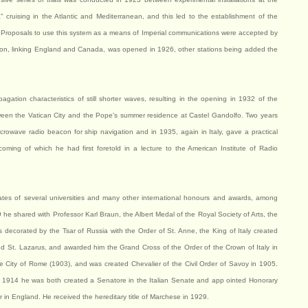
" cruising in the Atlantic and Mediterranean, and this led to the establishment of the
 Proposals to use this system as a means of Imperial communications were accepted by
tion, linking England and Canada, was opened in 1926, other stations being added the
ation characteristics of still shorter waves, resulting in the opening in 1932 of the
etween the Vatican City and the Pope's summer residence at Castel Gandolfo. Two years
crowave radio beacon for ship navigation and in 1935, again in Italy, gave a practical
coming of which he had first foretold in a lecture to the American Institute of Radio
ates of several universities and many other international honours and awards, among
 he shared with Professor Karl Braun, the Albert Medal of the Royal Society of Arts, the
decorated by the Tsar of Russia with the Order of St. Anne, the King of Italy created
d St. Lazarus, and awarded him the Grand Cross of the Order of the Crown of Italy in
e City of Rome (1903), and was created Chevalier of the Civil Order of Savoy in 1905.
 In 1914 he was both created a Senatore in the Italian Senate and app ointed Honorary
 in England. He received the hereditary title of Marchese in 1929.