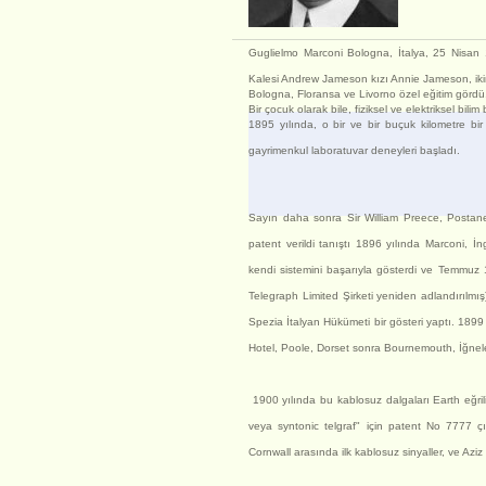
Guglielmo Marconi Bologna, İtalya, 25 Nisan 
Kalesi Andrew Jameson kızı Annie Jameson, iki
Bologna, Floransa ve Livorno özel eğitim gördü
Bir çocuk olarak bile, fiziksel ve elektriksel bilim
1895 yılında, o bir ve bir buçuk kilometre b
gayrimenkul laboratuvar deneyleri başladı.
Sayın daha sonra Sir William Preece, Postane
patent verildi tanıştı 1896 yılında Marconi, İ
kendi sistemini başarıyla gösterdi ve Temmuz 1
Telegraph Limited Şirketi yeniden adlandırılmış)
Spezia İtalyan Hükümeti bir gösteri yaptı. 1899
Hotel, Poole, Dorset sonra Bournemouth, İğneler,
1900 yılında bu kablosuz dalgaları Earth eğrilik
veya syntonic telgraf" için patent No 7777 ç
Cornwall arasında ilk kablosuz sinyaller, ve Azi