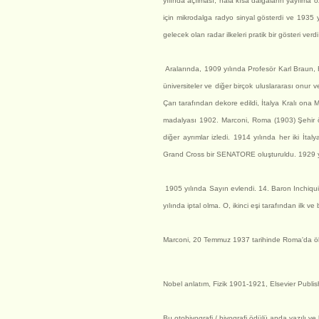
yılında açılması, hala kısa dalgaların yayılma ö
için mikrodalga radyo sinyal gösterdi ve 1935 
gelecek olan radar ilkeleri pratik bir gösteri ve
Aralarında, 1909 yılında Profesör Karl Braun, Ro
üniversiteler ve diğer birçok uluslararası onur
Çarı tarafından dekore edildi, İtalya Kralı ona
madalyası 1902. Marconi, Roma (1903) Şehir öz
diğer ayrımlar izledi. 1914 yılında her iki İta
Grand Cross bir SENATORE oluşturuldu. 1929 yıl
1905 yılında Sayın evlendi. 14. Baron Inchiquin
yılında iptal olma. O, ikinci eşi tarafından ilk ve
Marconi, 20 Temmuz 1937 tarihinde Roma'da ö
Nobel anlatım, Fizik 1901-1921, Elsevier Pub
Bu otobiyografi / biyografi ödülü anda yazılı ve 