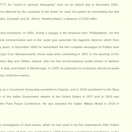
777 for "tuned or syntonic telegraphy" and, on an historic day in December 1901,
t affected by the curvature of the Earth, he used his system for transmitting the first
oldhu, Cornwall, and St. John's, Newfoundland, a distance of 2100 miles.
 inventions. In 1902, during a voyage in the American liner "Philadelphia", he first
ireless communication and in the same year patented his magnetic detector which then
ny years. In December 1902 he transmitted the first complete messages to Poldhu from
 Cape Cod, Massachusetts, these early tests culminating in 1907 in the opening of the
lace Bay and Clifden, Ireland, after the first shorter-distance public service of wireless
 Italy and Avidari in Montenegro. In 1905 he patented his horizontal directional aerial
ting continuous waves.
y as a Lieutenant being later promoted to Captain, and in 1916 transferred to the Navy
of the Italian Government mission to the United States in 1917 and in 1919 was
o the Paris Peace Conference. He was awarded the Italian Military Medal in 1919 in
is investigation of short waves, which he had used in his first experiments. After further
nsive series of trials was conducted in 1923 between experimental installations at the