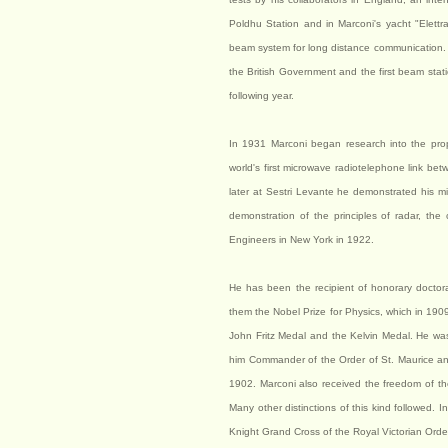
Poldhu Station and in Marconi's yacht "Elettra
beam system for long distance communication.
the British Government and the first beam sta
following year.
In 1931 Marconi began research into the propag
world's first microwave radiotelephone link b
later at Sestri Levante he demonstrated his mi
demonstration of the principles of radar, the 
Engineers in New York in 1922.
He has been the recipient of honorary doctor
them the Nobel Prize for Physics, which in 1909
John Fritz Medal and the Kelvin Medal. He was 
him Commander of the Order of St. Maurice an
1902. Marconi also received the freedom of th
Many other distinctions of this kind followed.
Knight Grand Cross of the Royal Victorian Order