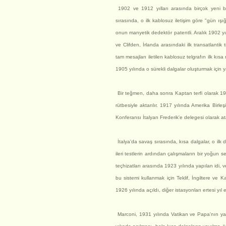
1902 ve 1912 yılları arasında birçok yeni bu
sırasında, o ilk kablosuz iletişim göre "gün ışı
onun manyetik dedektör patentli. Aralık 1902 
ve Clifden, İrlanda arasındaki ilk transatlantik
tam mesajları iletilen kablosuz telgrafın ilk kı
1905 yılında o sürekli dalgalar oluşturmak için 
Bir teğmen, daha sonra Kaptan terfi olarak 19
rütbesiyle aktarılır. 1917 yılında Amerika Birle
Konferansı İtalyan Frederik'e delegesi olarak at
İtalya'da savaş sırasında, kısa dalgalar, o ilk 
ileri testlerin ardından çalışmaların bir yoğun 
teçhizatları arasında 1923 yılında yapılan idi, v
bu sistemi kullanmak için Teklif, İngiltere ve K
1926 yılında açıldı, diğer istasyonları ertesi yıl
Marconi, 1931 yılında Vatikan ve Papa'nın ya