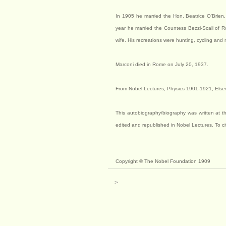
In 1905 he married the Hon. Beatrice O'Brien,
year he married the Countess Bezzi-Scali of 
wife. His recreations were hunting, cycling and 
Marconi died in Rome on July 20, 1937.
From Nobel Lectures, Physics 1901-1921, Else
This autobiography/biography was written at th
edited and republished in Nobel Lectures. To c
Copyright © The Nobel Foundation 1909
>