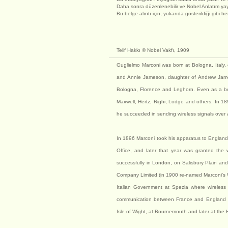
Daha sonra düzenlenebilir ve Nobel Anlatım ya
Bu belge alıntı için, yukarıda gösterildiği gibi h
Telif Hakkı © Nobel Vakfı, 1909
Guglielmo Marconi was born at Bologna, Italy,
and Annie Jameson, daughter of Andrew James
Bologna, Florence and Leghorn. Even as a boy
Maxwell, Hertz, Righi, Lodge and others. In 18
he succeeded in sending wireless signals over a
In 1896 Marconi took his apparatus to England w
Office, and later that year was granted the 
successfully in London, on Salisbury Plain an
Company Limited (in 1900 re-named Marconi's 
Italian Government at Spezia where wireless 
communication between France and England ac
Isle of Wight, at Bournemouth and later at the 