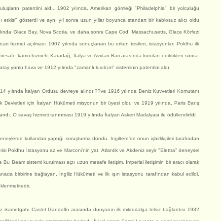
luşların patentini aldı. 1902 yılında, Amerikan gömleği "Philadelphia" bir yolculuğu
ğı etkisi" gösterdi ve aynı yıl sonra uzun yıllar boyunca standart bir kablosuz alıcı oldu
yılında Glace Bay, Nova Scotia, ve daha sonra Cape Cod, Massachusetts, Glace Körfezi
 ticari hizmet açılması 1907 yılında sonuçlanan bu erken testleri, istasyonları Poldhu ilk
sa mesafe kamu hizmeti, Karadağ, İtalya ve Avidari Bari arasında kurulan edildikten sonra.
yatay yönlü hava ve 1912 yılında "zamanlı kıvılcım" sisteminin patentini aldı.
14 yılında İtalyan Ordusu devreye alındı ??ve 1916 yılında Deniz Kuvvetleri Komutanı
şik Devletleri için İtalyan Hükümeti misyonun bir üyesi oldu ve 1919 yılında, Paris Barış
andı. O savaş hizmeti tanınması 1919 yılında İtalyan Askeri Madalyası ile ödüllendirildi.
deneylerde kullanılan yaptığı soruşturma döndü. İngiltere'de onun işbirlikçileri tarafından
serisi Poldhu İstasyonu az ve Marconi'nin yat, Atlantik ve Akdeniz seyir "Elettra" deneysel
e Bu Beam sistemi kurulması açtı uzun mesafe iletişim. Imperial iletişimin bir aracı olarak
anada birbirine bağlayan, İngiliz Hükümeti ve ilk ışın istasyonu tarafından kabul edildi,
 eklenmektedir.
z ikametgahı Castel Gandolfo arasında dünyanın ilk mikrodalga telsiz bağlantısı 1932