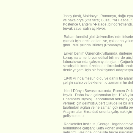
Jassy (Iasi), Moldovya, Romanya, doğu eyal
ve bakalorya (kıta tarzı) Buzau "Al Hasdeu"
Köstence Cantemir-Palade, bir öğretmendi. 
büyük saygı satın açıklıyor.
Babam kendisi gibi Üniversitesi'nde felsefe 
çıkmak için tercih edilen, ve, çok daha yakı
girdi 1930 yılında Bükreş (Romanya).
Erken benim Öğrencilik yıllarında, dinleme 
konuşma temel biyomedikal bilimlerde güçlü b
laboratuvarında çalışmaya başladı. Çoğunlukl
sıradışı bir konu üzerinde mikroskobik anat
deniz yaşamı için bir fonksiyonel adaptasyon
1940 yılında mezun oldu ve dahili tıp alanı
çelişki sahip ve beklenen, o zamanın tıp dok
İkinci Dünya Savaşı sırasında, Romen Ordus
teşvik - Daha fazla çalışmaları için 1946 yıl
Chambers Biyoloji Laboratuvarı birkaç ay ça
vermek için gelmişti Albert Claude ile bir a
tarafından açılan ve ne zaman çok mutlu pers
Araştırmalar Enstitüsü onunla çalışmak içi
gelişme oldu.
Rockefeller Institute, George Hogeboom ve W
bölümünde çalışan; Keith Porter, aynı bölü
geliştirdi. Başında, öncelikle hücre parçal