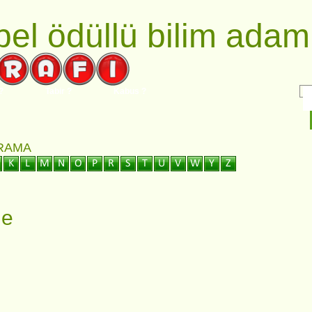
el ödüllü bilim adaml
?
Tabir ?
Kabus ?
ARAMA
de