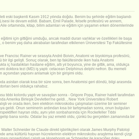
eti eski başkenti Kasım 1912 yılında doğdu. Benim bu şehirde eğitim başlandı
 Lisesi ile devam edildi. Babam, Emil Palade, felsefe profesörü ve annem,
Aile ortamında, kitap, bilim adamları ve eğitim için yaşamın erken dönemlerinde
eğitimi için gittiğini umduğu, ancak maddi duran varlıklar ve özellikleri ile başa
n, o benim yaş daha akrabaları tarafından etkilenen Üniversitesi Tıp Fakültesine
ve Francisc Rainer ve sırasıyla André Boivin, Anatomi ve biyokimya profesörü,
ir ilgi gelişti. Sonuç olarak, ben tıp fakültesinde iken hala Anatomi
a iç hastalıkları hastane eğitim, altı yıl boyunca, yine de gittik, ama, oldukça
omi doktora tezi (MD) iş yaptı: cetacean Delphinus delphi nefron. Bu memeli
 açısından yapısını anlamak için bir girişimi oldu.
nda asistan olarak kısa bir süre sonra, ben Anatomisi geri döndü, bilgi arasında
torları beni oldukça rahatsız.
u tıbbi kolordu yaptı ve savaştan sonra - Grigore Popa, Rainer halefi tarafından
ında Amerika Birleşik Devletleri'ne geldi. , New York Üniversitesi Robert
lıştı ve orada iken, ben elektron mikroskobu çalışmaları üzerine bir seminer
raya geldi. Onun seminerin ardından kısa bir tartışmadan sonra, onun bulguları
pektifleri hayran oldu, aynı yılın sonbaharında için Rockefeller Tıbbi
n gelip bana sordu. Odalar bu yaz emekli oldu, çünkü bu gerçekten zamanında bir
alter Schneider ile Claude direkt işbirlikçileri olarak James Murphy Patoloji
mde ama kültürlü hayvan hücrelerinin elektron mikroskobu araştırma kendi çizgi
anması prosedürleri çalıştı ve Hogeboom ve Schneider ile karaciğer doku