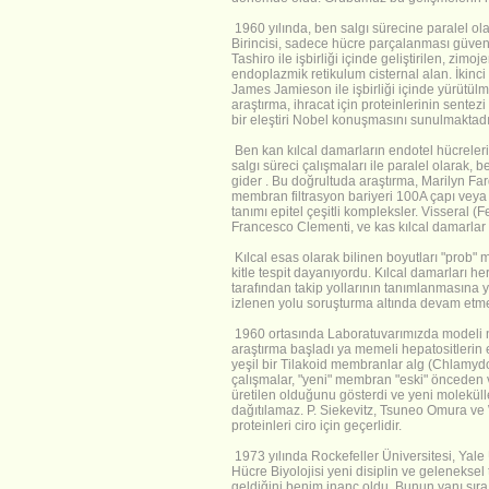
1960 yılında, ben salgı sürecine paralel ola
Birincisi, sadece hücre parçalanması güven
Tashiro ile işbirliği içinde geliştirilen, zimo
endoplazmik retikulum cisternal alan. İkinc
James Jamieson ile işbirliği içinde yürütül
araştırma, ihracat için proteinlerinin sentezi
bir eleştiri Nobel konuşmasını sunulmaktadı
Ben kan kılcal damarların endotel hücreler
salgı süreci çalışmaları ile paralel olarak, b
gider . Bu doğrultuda araştırma, Marilyn Fa
membran filtrasyon bariyeri 100A çapı veya 
tanımı epitel çeşitli kompleksler. Visseral
Francesco Clementi, ve kas kılcal damarlar il
Kılcal esas olarak bilinen boyutları "prob" 
kitle tespit dayanıyordu. Kılcal damarları h
tarafından takip yollarının tanımlanmasına y
izlenen yolu soruşturma altında devam etme
1960 ortasında Laboratuvarımızda modeli ne
araştırma başladı ya memeli hepatositlerin 
yeşil bir Tilakoid membranlar alg (Chlamyd
çalışmalar, "yeni" membran "eski" önceden
üretilen olduğunu gösterdi ve yeni molekü
dağıtılamaz. P. Siekevitz, Tsuneo Omura ve 
proteinleri ciro için geçerlidir.
1973 yılında Rockefeller Üniversitesi, Yale 
Hücre Biyolojisi yeni disiplin ve geleneksel t
geldiğini benim inanç oldu. Bunun yanı sıra