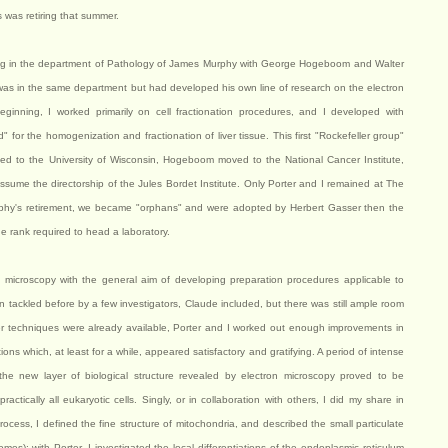
 was retiring that summer.
king in the department of Pathology of James Murphy with George Hogeboom and Walter
r was in the same department but had developed his own line of research on the electron
beginning, I worked primarily on cell fractionation procedures, and I developed with
r the homogenization and fractionation of liver tissue. This first "Rockefeller group"
ned to the University of Wisconsin, Hogeboom moved to the National Cancer Institute,
ume the directorship of the Jules Bordet Institute. Only Porter and I remained at The
Murphy's retirement, we became "orphans" and were adopted by Herbert Gasser then the
the rank required to head a laboratory.
on microscopy with the general aim of developing preparation procedures applicable to
n tackled before by a few investigators, Claude included, but there was still ample room
r techniques were already available, Porter and I worked out enough improvements in
ions which, at least for a while, appeared satisfactory and gratifying. A period of intense
 the new layer of biological structure revealed by electron microscopy proved to be
ractically all eukaryotic cells. Singly, or in collaboration with others, I did my share in
rocess, I defined the fine structure of mitochondria, and described the small particulate
mes); with Porter, I investigated the local differentiations of the endoplasmic reticulum