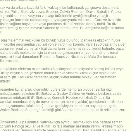
rak ya da arka arkaya iki farklı yaklaşımlar kullanarak çalışmaya devam etti.
di, ve, Philip Siekevitz Lewis Greene, Colvin Redman, David Sabatini Yutaka
jen granül karakterizasyonu ve salgı ürünlerinin ayrılığı keşfine yol açtı
i yaklaşım öncelikle radioautography dayanıyordu ve Lucien Caro ve özellikle
müştür, sağlam hayvanlar veya pankreas dilim üzerinde deney dahil. Bu dizi
 ve hücre içi işleme mevcut fikirlerin iyi bir rol üretti. Bu araştırma doğrultusunda
r.
i plasmalemmal veziküller bir büyük nüfus bulundu, pankreas ekzokrin hücre
en kapiller geçirgenliği yapısal yönlerini bir ilgi korudu, yani 1950 başlarında geri
rquhar ve renal glomerül kılcal damarların incelemiş ve bu, kendi halinde, bazal
daha büyük moleküller için tanınan; bu çalışmanın bir yan ürünü junctional
 (Fenestre) kılcal damarların Romaine Bruns ve Nicolae ve Maia Simionescu
e araştırıldı.
moleküllerin elektron mikroskobu (Sitokimyasal reaksiyonlar sonra) tek tek veya
er iki tip büyük suda çözünen moleküller ve visseral kılcal küçük moleküller
ol açmıştır. Kas kılcal damarlar, küçük, watersoluble molekülleri tarafından
ktedir.
sneleri kullanarak, ökaryotik hücrelerde membran biyogenezi bir dizi
endoplazmik retikulum (P. Siekevitz, Gustav Dallner ve Andrea Leskes), ya da
omonas reinhardtii) (P. Siekevitz, Kenneth Hoober ve Itzhak Ohad). Bu
 var olan membran (hiç de novo membran montaj yoktur) genişleme tarafından
llerin eşzamansız takılı olduğunu ve genişleyen membran boyunca rasgele
Walter Bock tarafından gösterildiği gibi Asenkron de endoplazmik retikulum zarı
Üniversitesi Tıp Fakültesi katılmak için ayrıldı. Taşımak için ana nedeni zaman
ıp yani Patoloji okullar ve Klinik Tıp faiz alanları arasında verimli etkileşim için
, Rockefeller Üniversitesi'nde benim çalışma yapıldı: Ben ayrıldıktan sonra en az