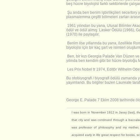
beş hücre biyolojisi farklı sektörlerde çalışa
Şu anda ben benim işbirlikçileri secertory 
plasmalemma çeşitli bölmeleri zarları arasın
1961 yılından bu yana, Ulusal Bilimler Akad
ödül ve ödül almış: Lasker Ödülü (1966), Ga
(1970) ile paylaşılır.
Benim lise yıllarında bu yana, özellikle Rom
biyolojisi için bir kaç şart ve isimleri oluşturm
Ben, bir kızı Georgia Palade Van Düzen ve I
yılında ben kendim gibi bir hücre biyoloğu 
Les Prix Nobel tr 1974, Editör Wilhelm Odel
Bu otobiyografi / biyografi ödülü zamanda y
yayımlandı. Bu bilgiler bazen Laureate taraf
George E. Palade 7 Ekim 2008 tarihinde öl
I was born in November 1912 in Jassy (Iasi), th
that city and was continued through a baccalau
was professor of philosophy and my mother,
acquired early in life great respect for books, 