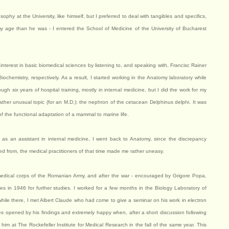
phy at the University, like himself, but I preferred to deal with tangibles and specifics,
my age than he was - I entered the School of Medicine of the University of Bucharest
interest in basic biomedical sciences by listening to, and speaking with, Francisc Rainer
chemistry, respectively. As a result, I started working in the Anatomy laboratory while
ough six years of hospital training, mostly in internal medicine, but I did the work for my
ather unusual topic (for an M.D.): the nephron of the cetacean Delphinus delphi. It was
of the functional adaptation of a mammal to marine life.
 as an assistant in internal medicine, I went back to Anatomy, since the discrepancy
from, the medical practitioners of that time made me rather uneasy.
 medical corps of the Romanian Army, and after the war - encouraged by Grigore Popa,
es in 1946 for further studies. I worked for a few months in the Biology Laboratory of
ile there, I met Albert Claude who had come to give a seminar on his work in electron
es opened by his findings and extremely happy when, after a short discussion following
im at The Rockefeller Institute for Medical Research in the fall of the same year. This