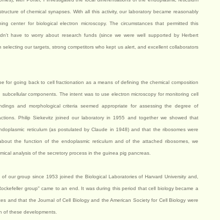
tructure of chemical synapses. With all this activity, our laboratory became reasonably
ing center for biological electron microscopy. The circumstances that permitted this
dn't have to worry about research funds (since we were well supported by Herbert
 selecting our targets, strong competitors who kept us alert, and excellent collaborators
ripe for going back to cell fractionation as a means of defining the chemical composition
d subcellular components. The intent was to use electron microscopy for monitoring cell
l findings and morphological criteria seemed appropriate for assessing the degree of
ractions. Philip Siekevitz joined our laboratory in 1955 and together we showed that
ndoplasmic reticulum (as postulated by Claude in 1948) and that the ribosomes were
e about the function of the endoplasmic reticulum and of the attached ribosomes, we
ical analysis of the secretory process in the guinea pig pancreas.
f our group since 1953 joined the Biological Laboratories of Harvard University and,
Rockefeller group" came to an end. It was during this period that cell biology became a
nces and that the Journal of Cell Biology and the American Society for Cell Biology were
ch of these developments.