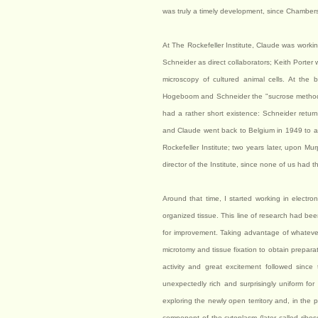
was truly a timely development, since Chambers
At The Rockefeller Institute, Claude was wor
Schneider as direct collaborators; Keith Porte
microscopy of cultured animal cells. At the 
Hogeboom and Schneider the "sucrose method" fo
had a rather short existence: Schneider retur
and Claude went back to Belgium in 1949 to ass
Rockefeller Institute; two years later, upon 
director of the Institute, since none of us had 
Around that time, I started working in electr
organized tissue. This line of research had bee
for improvement. Taking advantage of whateve
microtomy and tissue fixation to obtain preparat
activity and great excitement followed since
unexpectedly rich and surprisingly uniform for p
exploring the newly open territory and, in the p
component of the cytoplasm (later called riboso