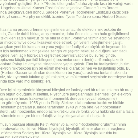
ntemi" geliştirdi. Bu ilk "Rockefeller grubu", daha ziyade kısa bir varlığı vardı:
 Hogeboom Ulusal Kanser Enstitüsü'ne taşındı ve Claude Jules Bordet
da Belçika'ya geri döndü. Sadece Porter ve Rockefeller Enstitüsü kaldı; bize
ri iki yıl sonra, Murphy emeklilik üzerine, "yetim" oldu ve sonra Herbert Gasser
azırlama prosedürlerinin geliştirilmesi amacı ile elektron mikroskobu ile
da, Claude dahil birkaç araştırmacılar, daha önce ele, ama hala geliştirilmesi
teknikleri zaten mevcut idi ne olursa olsun, Porter ve tatmin edici ve sevindirici
klar microtomy ve doku fiksasyon elde etmek için yeterli iyileştirmeler çalıştı.
aya çıkan yeni bir katman bu yana yoğun bir faaliyet ve büyük bir heyecan, bir
çin beklenmedik bir şekilde zengin ve şaşırtıcı tekdüze olduğunu kanıtladı.
ği içinde, yeni açık toprakları keşfetmek payımız yaptı ve bu süreç içinde,
toplazma küçük partikül bileşeni (ribozomlar sonra denir) tarif endoplazmik
anford Palay ile kimyasal sinaps ince yapısı çalıştı. Tüm bu faaliyetlerin, bizim
elektron mikroskobu için bir eğitim merkezi olarak bilinen ve başlatılmış oldu. Bu
: (Herbert Gasser tarafından desteklenen bu yana) araştırma fonları hakkında
miz, bizi uyarmak tutulan güçlü rakipler, ve mükemmel seçiminde neredeyse tam
a bize yardımcı işbirlikçileri.
cre içi bileşenlerinin kimyasal bileşimi ve fonksiyonel bir rol tanımlama bir araç
için olgun olduğunu hissettim. Niyet hücre parçalanması izlenmesi için elektron
başlayan ve hücre fraksiyonları homojenlik derecesi (veya heterojenite)
un görünüyordu. 1955 yılında Philip Siekevitz laboratuvar katıldı ve birlikte
retikulum parçaları (Claude tarafından 1948 yılında öne) ve ribozomların
sterdi. Ekli ribozomlar, endoplazmik retikulum ve fonksiyonu hakkında daha fazla
 sürecinin entegre bir morfolojik ve biyokimyasal analiz başladı.
zun başkanı olmuştu Keith Porter yola, ikinci "Rockefeller grubu" tarihinin
oratuvarları katıldı ve. Hücre biyolojisi, biyolojik bilimler alanında araştırma
l of American Society for Hücre Biyolojisi ve Hücre Biyolojisi kuruldu bu
iri aktif olarak katıldı.