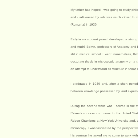
My father had hoped I was going to study philoso
and - influenced by relatives much closer to 
(Romania) in 1930.
Early in my student years I developed a strong 
and André Boivin, professors of Anatomy and Bio
still in medical school. I went, nonetheless, thr
doctorate thesis in microscopic anatomy on a r
an attempt to understand its structure in terms 
I graduated in 1940 and, after a short period
between knowledge possessed by, and expected 
During the second world war, I served in the
Rainer's successor - I came to the United Stat
Robert Chambers at New York University and, wh
microscopy. I was fascinated by the perspectiv
his seminar, he asked me to come to work with h