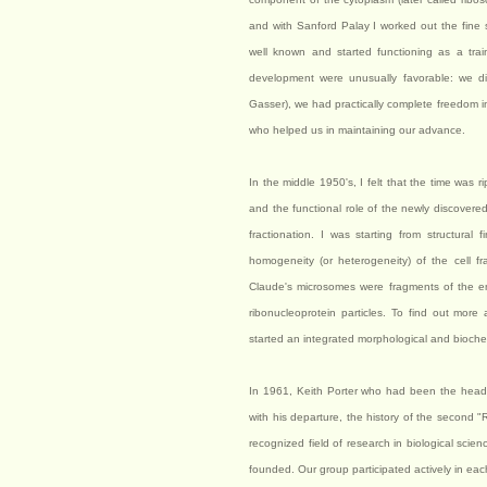
and with Sanford Palay I worked out the fine s
well known and started functioning as a train
development were unusually favorable: we di
Gasser), we had practically complete freedom in
who helped us in maintaining our advance.
In the middle 1950's, I felt that the time was 
and the functional role of the newly discovere
fractionation. I was starting from structura
homogeneity (or heterogeneity) of the cell f
Claude's microsomes were fragments of the e
ribonucleoprotein particles. To find out mor
started an integrated morphological and biochem
In 1961, Keith Porter who had been the head o
with his departure, the history of the second "
recognized field of research in biological scie
founded. Our group participated actively in ea