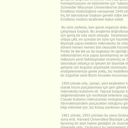
homojenizasyon ve bölümleme için "sakaroz yö
Schneider Wisconsin Üniversitesi'ne döndü
Enstitüsü müdürlüğüne varsaymak 1949 yılın
hiç bir laboratuvar başkanı gerekli rütbe be
Enstitüsü müdürü tarafından kabul edildi.
Bu süre zarfında, ben genel organize doku h
çalışmaya başladı. Bu araştırma doğrultusun
için geniş bir oda vardı olmuştu. Yararlanan 
ortaya çıktı, en azından bir süre için hazırlı
Biyolojik yapısı elektron mikroskobu ile ort
dönem hemen hemen tüm ökaryotik hücreler i
Porter ile tek tek ya da başkaları ile işbirli
mitokondrinin ince yapısı tanımlanmış ve si
retikulum yerel farklılaşmalar incelemiş ve S
laboratuar oldukça iyi işleyen bir biyolojik 
gelişme izin koşullar alışılmadık olumluydu
endişelenmenize gerek yoktu, biz hedefleri
bir özgürlük vardı Bizim önceden korunmasınd
1950 yılında orta, zaman, yeni keşfedilen hü
olarak hücre parçalanması için geri gitmek 
mikroskobu kullanımı idi. Yapısal bulgular 
değerlendirmek için morfolojik kriterlere uyg
Claude Kullanıcı mikrozomları endoplazmik 
ribonükleoprotein parçacıkları olduğunu gö
bilgi edinmek için, biz kobay pankreas salgı
1961 yılında, 1953 yılından bu yana Grubumu
sona erdi, Harvard Üniversitesi Biyolojik Lab
tanınmış bir alan haline geldiğini ve Journa
dönemde oldu. Grubumuz bu gelişmelerin her b