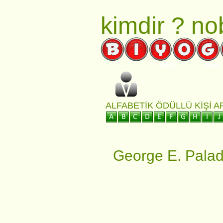
kimdir ?
nob
GİRİŞ
Rüya 
ALFABETIK ÖDÜLLÜ KIŞI 
George E. Pala