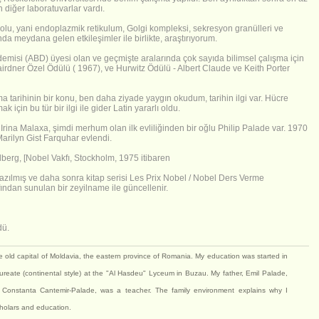
n diğer laboratuvarlar vardı.
yolu, yani endoplazmik retikulum, Golgi kompleksi, sekresyon granülleri ve
da meydana gelen etkileşimler ile birlikte, araştırıyorum.
emisi (ABD) üyesi olan ve geçmişte aralarında çok sayıda bilimsel çalışma için
irdner Özel Ödülü ( 1967), ve Hurwitz Ödülü - Albert Claude ve Keith Porter
a tarihinin bir konu, ben daha ziyade yaygın okudum, tarihin ilgi var. Hücre
ak için bu tür bir ilgi ile gider Latin yararlı oldu.
rina Malaxa, şimdi merhum olan ilk evliliğinden bir oğlu Philip Palade var. 1970
Marilyn Gist Farquhar evlendi.
berg, [Nobel Vakfı, Stockholm, 1975 itibaren
azılmış ve daha sonra kitap serisi Les Prix Nobel / Nobel Ders Verme
ından sunulan bir zeyilname ile güncellenir.
dü.
e old capital of Moldavia, the eastern province of Romania. My education was started in
reate (continental style) at the "Al Hasdeu" Lyceum in Buzau. My father, Emil Palade,
 Constanta Cantemir-Palade, was a teacher. The family environment explains why I
scholars and education.