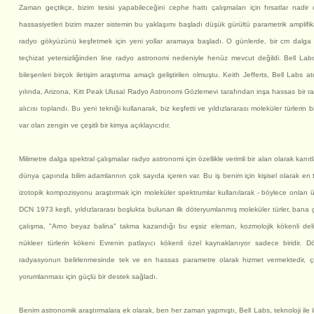
Zaman geçtikçe, bizim tesisi yapabileceğini cephe hattı çalışmaları için fırsatlar nadi
hassasiyetleri bizim mazer sistemin bu yaklaşımı başladı düşük gürültü parametrik amplifi
radyo gökyüzünü keşfetmek için yeni yollar aramaya başladı. O günlerde, bir cm dalg
teçhizat yetersizliğinden line radyo astronomi nedeniyle henüz mevcut değildi. Bell Labor
bileşenleri birçok iletişim araştırma amaçlı geliştirilen olmuştu. Keith Jefferts, Bell Labs 
yılında, Arizona, Kitt Peak Ulusal Radyo Astronomi Gözlemevi tarafından inşa hassas bir rad
alıcısı toplandı. Bu yeni tekniği kullanarak, biz keşfetti ve yıldızlararası moleküler türlerin 
var olan zengin ve çeşitli bir kimya açıklayıcıdır.
Milimetre dalga spektral çalışmalar radyo astronomi için özellikle verimli bir alan olarak kanı
dünya çapında bilim adamlarının çok sayıda içeren var. Bu iş benim için kişisel olarak en ta
izotopik kompozisyonu araştırmak için moleküler spektrumlar kullanılarak - böylece onları ü
DCN 1973 keşfi, yıldızlararası boşlukta bulunan ilk döteryumlanmış moleküler türler, bana 
çalışma, "Arno beyaz balina" takma kazandığı bu eşsiz eleman, kozmolojik kökenli de
nükleer türlerin kökeni Evrenin patlayıcı kökenli özel kaynaklanıyor sadece biridir.
radyasyonun belirlenmesinde tek ve en hassas parametre olarak hizmet vermektedir, ç
yorumlanması için güçlü bir destek sağladı.
Benim astronomik araştırmalara ek olarak, ben her zaman yapmıştı, Bell Labs, teknoloji ile i