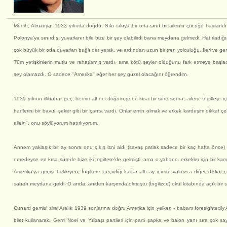
Münih, Almanya, 1933 yılında doğdu. Sıkı sıkıya bir orta-sınıf bir ailenin çocuğu hayrandı, k
Polonya'ya sınırdışı yuvarlanır bile bize bir şey olabilirdi bana meydana gelmedi. Hatırlad
çok büyük bir oda duvarları bağlı dar yatak, ve ardından uzun bir tren yolculuğu. Ileri ve ge
Tüm yetişkinlerin mutlu ve rahatlamış vardı, ama kötü şeyler olduğunu fark etmeye başla
şey olamazdı. O sadece "Amerika" eğer her şey güzel olacağını öğrendim.
1939 yılının ilkbahar geç, benim altıncı doğum günü kısa bir süre sonra, ailem, İngiltere iç
harflerini bir bavul, şeker gibi bir çanta vardı. Onlar emin olmak ve erkek kardeşim dikkat çek
allein", onu söylüyorum hatırlıyorum.
Annem yaklaşık bir ay sonra onu çıkış izni aldı (savaş patlak sadece bir kaç hafta önce)
neredeyse en kısa sürede bize iki İngiltere'de gelmişti, ama o yabancı erkekler için bir ka
Amerika'ya geçişi bekleyen, İngiltere geçirdiği kadar altı ay içinde yalnızca diğer dikkat
sabah meydana geldi. O anda, aniden karşımda olmuştu (İngilizce) okul kitabında açık bir sa
Cunard gemisi zirai Aralık 1939 sonlarına doğru Amerika için yelken - babam foresightedly 
bilet kullanarak. Gemi Noel ve Yılbaşı partileri için parti şapka ve balon yanı sıra çok 