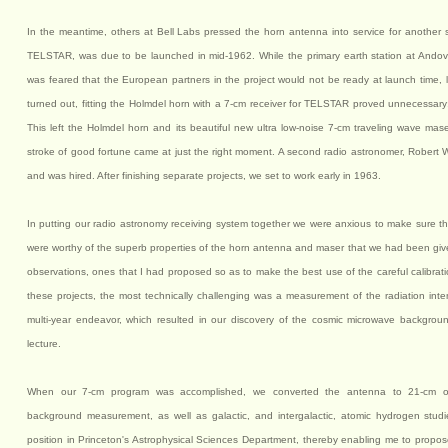
In the meantime, others at Bell Labs pressed the horn antenna into service for another sat
TELSTAR, was due to be launched in mid-1962. While the primary earth station at Andove
was feared that the European partners in the project would not be ready at launch time, l
turned out, fitting the Holmdel horn with a 7-cm receiver for TELSTAR proved unnecessar
This left the Holmdel horn and its beautiful new ultra low-noise 7-cm traveling wave mase
stroke of good fortune came at just the right moment. A second radio astronomer, Robert W
and was hired. After finishing separate projects, we set to work early in 1963.
In putting our radio astronomy receiving system together we were anxious to make sure t
were worthy of the superb properties of the horn antenna and maser that we had been giv
observations, ones that I had proposed so as to make the best use of the careful calibrati
these projects, the most technically challenging was a measurement of the radiation inten
multi-year endeavor, which resulted in our discovery of the cosmic microwave background
lecture.
When our 7-cm program was accomplished, we converted the antenna to 21-cm obs
background measurement, as well as galactic, and intergalactic, atomic hydrogen studies
position in Princeton's Astrophysical Sciences Department, thereby enabling me to propo