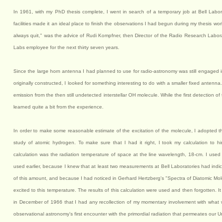
In 1961, with my PhD thesis complete, I went in search of a temporary job at Bell Labor
facilities made it an ideal place to finish the observations I had begun during my thesis 
always quit," was the advice of Rudi Kompfner, then Director of the Radio Research Labora
Labs employee for the next thirty seven years.
Since the large horn antenna I had planned to use for radio-astronomy was still engaged in
originally constructed, I looked for something interesting to do with a smaller fixed antenna
emission from the then still undetected interstellar OH molecule. While the first detection 
learned quite a bit from the experience.
In order to make some reasonable estimate of the excitation of the molecule, I adopted th
study of atomic hydrogen. To make sure that I had it right, I took my calculation to hi
calculation was the radiation temperature of space at the line wavelength, 18-cm. I use
used earlier, because I knew that at least two measurements at Bell Laboratories had indi
of this amount, and because I had noticed in Gerhard Hertzberg's "Spectra of Diatomic Mol
excited to this temperature. The results of this calculation were used and then forgotten. I
in December of 1966 that I had any recollection of my momentary involvement with what w
observational astronomy's first encounter with the primordial radiation that permeates our U