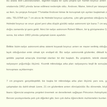
Bu arada Bell Laboratuvarları, diğerleri başka bir uydu projesi için hizmet boynuz ante
ortalarında 1962 yılında lanse edilmesi nedeniyle oldu. Andover, Maine, birincil yer ista
az iken, bu projeye Avrupalı ??ortaklar Andover kimse ile konuşmak için ayrılan başlatmak 
oldu. TELSTAR için 7 cm alıcısı ile Holmdel boynuz uydurma, çıktı gibi gereksiz olduğunu ka
Holmdel boynuz ve onun güzel yeni ultra düşük gürültü radyo astronomi için bana 7 cm se
doğru zamanda iyi şans geldi. Ikinci bir radyo astronom Robert Wilson, bir iş görüşmesine Cal
sonra, biz erken 1963 yılında çalışmak üzere ayarlıdır.
Birlikte bizim radyo astronomi alma sistemi koyarak boynuz anten ve mazer verilmiş olduğu üs
layık olduğundan emin olmak için endişeli idi. Biz radyo astronomik gözlemler, dikkatli k
şekilde yapmak amacıyla önermişti olanları bir dizi başladı. Bu projelerin, teknik olar
radyasyon yoğunluğu ölçümü. Kozmik mikrodalga arka plan radyasyonu keşfi ile sonuçlanm
konuşması açıklanmıştır.
7 cm programı gerçekleştirildi, biz başka bir mikrodalga arka plan ölçümü yanı sıra, ga
çalışmaları da dahil olmak üzere, 21 cm gözlemlere anten dönüştürülür. Bu dönemde, bö
lisans öğrencisi araştırma projeleri önermek ve denetlemek sağlayan Princeton Astrophysica
Benzer pozisyonlarda pek çok diğerleri gibi, ben çok daha öğrencilerin muhtemelen bunları