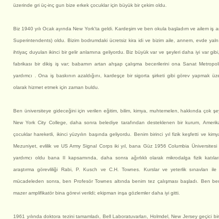
üzerinde gri üç-inç gun bize erkek çocuklar için büyük bir çekim oldu.
Biz 1940 yılı Ocak ayında New York'ta geldi. Kardeşim ve ben okula başladım ve ailem iş a
Superintendents) oldu. Bizim bodrumdaki ücretsiz kira idi ve bizim aile, annem, evde ya
ihtiyaç duyulan ikinci bir gelir anlamına geliyordu. Biz büyük var ve şeyleri daha iyi var gib
fabrikası bir dikiş iş var; babamın artan ahşap çalışma becerilerini ona Sanat Metropo
yardımcı . Ona iş baskının azaldığını, kardeşçe bir sigorta şirketi gibi görev yapmak ü
olarak hizmet etmek için zaman buldu.
Ben üniversiteye gideceğini için verilen eğitim, bilim, kimya, muhtemelen, hakkında çok şey
New York City College, daha sonra belediye tarafından desteklenen bir kurum, Amerik
çocuklar hareketli, ikinci yüzyılın başında geliyordu. Benim birinci yıl fizik keşfetti ve ki
Mezuniyet, evlilik ve US Army Signal Corps iki yıl, bana Güz 1956 Columbia Üniversite
yardımcı oldu bana II kapsamında, daha sonra ağırlıklı olarak mikrodalga fizik katıl
araştırma görevliliği Rabi, P. Kusch ve C.H. Townes. Kurslar ve yeterlik sınavları il
mücadeleden sonra, ben Profesör Townes altında benim tez çalışması başladı. Ben ben
mazer amplifikatör bina görevi verildi; ekipman inşa gözlemler daha iyi gitti.
1961 yılında doktora tezini tamamladı, Bell Laboratuvarları, Holmdel, New Jersey geçici bir