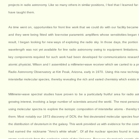
projects in radio astronomy. Like so many others in similar positions, I feel that I learned f
have taught them.
As time went on, opportunities for front line work that we could do with our facility became
and they were being fitted with low-noise parametric amplifiers whose sensitivities began
result, I began looking for new ways of exploring the radio sky. In those days, the portio
wavelength was not yet available for line radio astronomy owing to equipment limitations.
key components required for such work had been developed for communications research 
atomic physicist, Wilson and I assembled a millimeter-wave receiver which we carried to a pr
Radio Astronomy Observatory at Kitt Peak, Arizona, early in 1970. Using this new techni
interstellar molecular species, thereby revealing the rich and varied chemistry which exists in
Millimeter-wave spectral studies have proven to be a particularly fruitful area for radio 
growing interest, involving a large number of scientists around the world. The most personal
using molecular spectra to explore the isotopic composition of interstellar atoms - thereby
them. Most notably our 1973 discovery of DCN, the first deuterated molecular species foun
the distribution of deuterium in the galaxy. This work provided us with evidence for the cosm
had earned the nickname "Arno's white whale". Of all the nuclear species found in natu
stems exclusively from the explosive origin of the Universe. Because deuterium's cosmic a