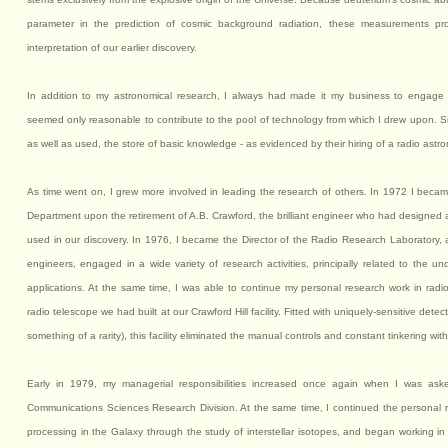
parameter in the prediction of cosmic background radiation, these measurements pr
interpretation of our earlier discovery.
In addition to my astronomical research, I always had made it my business to engage i
seemed only reasonable to contribute to the pool of technology from which I drew upon. Sim
as well as used, the store of basic knowledge - as evidenced by their hiring of a radio astron
As time went on, I grew more involved in leading the research of others. In 1972 I bec
Department upon the retirement of A.B. Crawford, the brilliant engineer who had designed 
used in our discovery. In 1976, I became the Director of the Radio Research Laboratory, a
engineers, engaged in a wide variety of research activities, principally related to the u
applications. At the same time, I was able to continue my personal research work in radi
radio telescope we had built at our Crawford Hill facility. Fitted with uniquely-sensitive dete
something of a rarity), this facility eliminated the manual controls and constant tinkering w
Early in 1979, my managerial responsibilities increased once again when I was asked
Communications Sciences Research Division. At the same time, I continued the personal r
processing in the Galaxy through the study of interstellar isotopes, and began working in