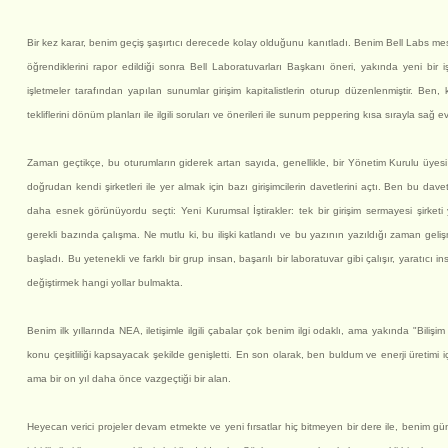
Bir kez karar, benim geçiş şaşırtıcı derecede kolay olduğunu kanıtladı. Benim Bell Labs mesle
öğrendiklerini rapor edildiği sonra Bell Laboratuvarları Başkanı öneri, yakında yeni bir
işletmeler tarafından yapılan sunumlar girişim kapitalistlerin oturup düzenlenmiştir. Ben, ke
tekliflerini dönüm planları ile ilgili soruları ve önerileri ile sunum peppering kısa sırayla sağ e
Zaman geçtikçe, bu oturumların giderek artan sayıda, genellikle, bir Yönetim Kurulu üye
doğrudan kendi şirketleri ile yer almak için bazı girişimcilerin davetlerini açtı. Ben bu dave
daha esnek görünüyordu seçti: Yeni Kurumsal İştirakler: tek bir girişim sermayesi şirketi y
gerekli bazında çalışma. Ne mutlu ki, bu ilişki katlandı ve bu yazının yazıldığı zaman ge
başladı. Bu yetenekli ve farklı bir grup insan, başarılı bir laboratuvar gibi çalışır, yaratıcı
değiştirmek hangi yollar bulmakta.
Benim ilk yıllarında NEA, iletişimle ilgili çabalar çok benim ilgi odaklı, ama yakında "Bilişim
konu çeşitliliği kapsayacak şekilde genişletti. En son olarak, ben buldum ve enerji üretimi içi
ama bir on yıl daha önce vazgeçtiği bir alan.
Heyecan verici projeler devam etmekte ve yeni fırsatlar hiç bitmeyen bir dere ile, benim g