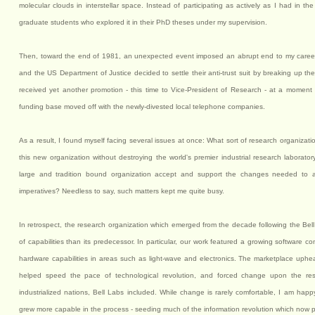
molecular clouds in interstellar space. Instead of participating as actively as I had in th
graduate students who explored it in their PhD theses under my supervision.
Then, toward the end of 1981, an unexpected event imposed an abrupt end to my career a
and the US Department of Justice decided to settle their anti-trust suit by breaking up the
received yet another promotion - this time to Vice-President of Research - at a moment w
funding base moved off with the newly-divested local telephone companies.
As a result, I found myself facing several issues at once: What sort of research organiza
this new organization without destroying the world's premier industrial research laborato
large and tradition bound organization accept and support the changes needed to 
imperatives? Needless to say, such matters kept me quite busy.
In retrospect, the research organization which emerged from the decade following the Bell
of capabilities than its predecessor. In particular, our work featured a growing software
hardware capabilities in areas such as light-wave and electronics. The marketplace uphe
helped speed the pace of technological revolution, and forced change upon the rese
industrialized nations, Bell Labs included. While change is rarely comfortable, I am happ
grew more capable in the process - seeding much of the information revolution which now p