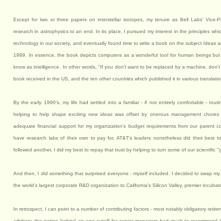
Except for two or three papers on interstellar isotopes, my tenure as Bell Labs' Vice
research in astrophysics to an end. In its place, I pursued my interest in the principles whi
technology in our society, and eventually found time to write a book on the subject Ideas 
1989. In essence, the book depicts computers as a wonderful tool for human beings but
know as intelligence. In other words, "If you don't want to be replaced by a machine, don't 
book received in the US, and the ten other countries which published it in various translat
By the early 1990's, my life had settled into a familiar - if not entirely comfortable - rout
helping to help shape exciting new ideas was offset by onerous management chores -
adequate financial support for my organization's budget requirements from our parent co
have research labs of their own to pay for, AT&T's leaders nonetheless did their best to
followed another, I did my best to repay that trust by helping to turn some of our scientific "g
And then, I did something that surprised everyone - myself included. I decided to swap my
the world's largest corporate R&D organization to California's Silicon Valley, premier incubato
In retrospect, I can point to a number of contributing factors - most notably obligatory reti
arbitrary, the notion behind an age cutoff for senior managers had much to recommend it. 