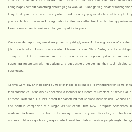
being happy without something challenging to work on. Since getting another managemen
thing, I hit upon the idea of turning what I had been enjoying most into a full time job: h
practical fruition. The more I thought about it, the more attractive this plan for my post-retir
I soon decided not to wait much longer to put it into place.
Once decided upon, my transition proved surprisingly easy. At the suggestion of the the
job - one in which I was to report what I learned about Silicon Valley and its workings,
arranged to sit in on presentations made by nascent start-up enterprises to venture capit
peppering presenters with questions and suggestions concerning their technologies and 
businesses.
As time went on, an increasing number of these sessions led to invitations from some of the
their companies, generally by becoming a member of a Board of Directors, or serving on a
of these invitations, but then opted for something that seemed more flexible: working on 
and portfolio companies of a single venture capital firm: New Enterprise Associates. H
continues to flourish to the time of this writing, almost ten years after it began. This ta
successful laboratory - finding ways in which small handfuls of creative people might chan