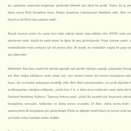
tez çalışması sırasında başlamıştı gözlemler bitirmek için ideal bir yerdir. "Kalıcı bir iş a
daha sonra Rudi Kompfner öneri, Radyo Araştırma Laboratuvarı Direktörü oldu. Ben onun
boyunca bir Bell Labs çalışanı kaldı.
Büyük boynuz anten bu yana ben hala orijinal olarak inşa edilmiş olan ECHO uydu pro
planlanan vardı, küçük bir sabit anten ile ilginç bir şey görünüyordu. Proje üzerine çarptı, 
molekülünden hattı emisyon için bir arama oldu. Ilk tespiti, bu molekülün başka bir grup t
şey öğrendim.
Molekülün ikaz bazı makul bir tahmin yapmak için atomik hidrojen yaptığı çalışmada George
etti. Ben doğru olduğunu emin olmak için, onu kontrol etmek için benim hesaplama aldı
boyu, 18 cm boşluk radyasyon sıcaklığı oldu. Ben Bell Laboratuvarları, en az iki ölçümler b
endikasyonları olduğunu biliyordu, çünkü ben 2 K, o daha önce kullanılan vardı daha bir 
Gerhard Hertzberg Kullanıcı "Spectra farkına vardı, çünkü Bu sıcaklık için heyecanlı yıldızla
hesaplama sonuçları, kullanılan ve daha sonra unutuldu. Dr Alan, daha sonra bizim E
astronominin ilk karşılaşma için gösterilmiştir (Field ve diğerleri tarafından) ne benim anlık 
yılı Aralık onları hatırlattı kadar değildi.