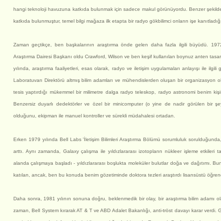
hangi teknoloji havuzuna katkıda bulunmak için sadece makul görünüyordu. Benzer şekilde, 
katkıda bulunmuştur, temel bilgi mağaza ilk etapta bir radyo gökbilimci onların işe kanıtladığı
Zaman geçtikçe, ben başkalarının araştırma önde gelen daha fazla ilgili büyüdü. 1972
Araştırma Dairesi Başkanı oldu Crawford, Wilson ve ben keşif kullanılan boynuz anten tasar
yılında, araştırma faaliyetleri, esas olarak, radyo ve iletişim uygulamaları anlayışı ile ilg
Laboratuvarı Direktörü altmış bilim adamları ve mühendislerden oluşan bir organizasyon o
tesis yaptırdığı mükemmel bir milimetre dalga radyo teleskop, radyo astronomi benim kiş
Benzersiz duyarlı dedektörler ve özel bir minicomputer (o yine de nadir görülen bir şey
olduğunu, ekipman ile manuel kontroller ve sürekli müdahalesi ortadan.
Erken 1979 yılında Bell Labs 'İletişim Bilimleri Araştırma Bölümü sorumluluk sorulduğunda
arttı. Aynı zamanda, Galaxy çalışma ile yıldızlararası izotopların nükleer işleme etkileri t
alanda çalışmaya başladı - yıldızlararası boşlukta moleküler bulutlar doğa ve dağıtımı. Bun
katılan, ancak, ben bu konuda benim gözetiminde doktora tezleri araştırdı lisansüstü öğrenci
Daha sonra, 1981 yılının sonuna doğru, beklenmedik bir olay, bir araştırma bilim adamı ol
zaman, Bell System kırarak AT & T ve ABD Adalet Bakanlığı, anti-tröst davayı karar verdi. 