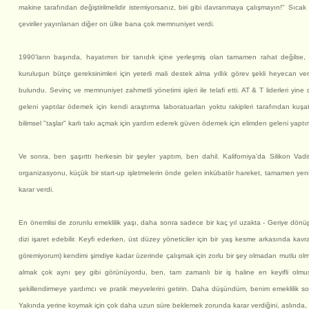
makine tarafından değiştirilmelidir istemiyorsanız, biri gibi davranmaya çalışmayın!" Sıcak
çeviriler yayınlanan diğer on ülke bana çok memnuniyet verdi.
1990'ların başında, hayatımın bir tanıdık içine yerleşmiş olan tamamen rahat değilse, 
kuruluşun bütçe gereksinimleri için yeterli mali destek alma yıllık görev şekli heyecan veri
bulundu. Sevinç ve memnuniyet zahmetli yönetimi işleri ile telafi etti. AT & T liderleri yin
geleni yaptılar ödemek için kendi araştırma laboratuarları yoktu rakipleri tarafından kuşat
bilimsel "taşlar" karlı takı açmak için yardım ederek güven ödemek için elimden geleni yaptı
Ve sonra, ben şaşırttı herkesin bir şeyler yaptım, ben dahil. Kaliforniya'da Silikon V
organizasyonu, küçük bir start-up işletmelerin önde gelen inkübatör hareket, tamamen yeni 
karar verdi.
En önemlisi de zorunlu emeklilik yaşı, daha sonra sadece bir kaç yıl uzakta - Geriye dönüp
dizi işaret edebilir. Keyfi ederken, üst düzey yöneticiler için bir yaş kesme arkasında ka
göremiyorum) kendimi şimdiye kadar üzerinde çalışmak için zorlu bir şey olmadan mutlu olman
almak çok aynı şey gibi görünüyordu, ben, tam zamanlı bir iş haline en keyifli olmuşt
şekillendirmeye yardımcı ve pratik meyvelerini getirin. Daha düşündüm, benim emeklilik s
Yakında yerine koymak için çok daha uzun süre beklemek zorunda karar verdiğini, aslında, 