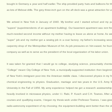
bought in Germany a year and half earlier. The ship provided party hats and balloons for t
as lots of lifeboat drills. The grey three-inch gun on the aft deck was a great attraction for 
We arrived in New York in January of 1940. My brother and I started school and my p
"supers" (superintendents of an apartment building). Our basement apartment was rent fre
much-needed second income without my mother having to leave us alone at home. As we go
"super" job and my mother got a sewing job in a coat factory; my father's increasing wood
carpentry shop of the Metropolitan Museum of Art. As job pressures on him eased, he found 
company as well as to serve as the president of the local organization of his labor union.
It was taken for granted that I would go to college, studying science, presumably chemi
"College" meant City College of New York, a municipally-supported institution then beginni
of New York's immigrant poor into the American middle class. I discovered physics in my
chemical engineering to physics. Graduation, marriage and two years in the U.S. Army 
University in the Fall of 1956. My army experience helped me get a research assistantship
heavily involved in microwave physics, under I.I. Rabi, P. Kusch and C.H. Townes. After a 
courses and qualifying exams, I began my thesis work under Professor Townes. I was given 
radio-astronomy experiment of my choosing; the equipment-building went better than the o