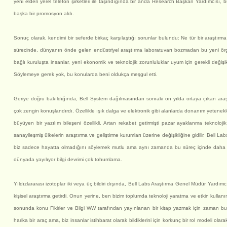
yeni elden yerel telefon şirketleri ile taşındığında bir anda Research Başkan Yardımcısı,
başka bir promosyon aldı.
Sonuç olarak, kendimi bir seferde birkaç karşılaştığı sorunlar bulundu: Ne tür bir araştırma
sürecinde, dünyanın önde gelen endüstriyel araştırma laboratuvarı bozmadan bu yeni ör
bağlı kuruluşta insanlar, yeni ekonomik ve teknolojik zorunluluklar uyum için gerekli değiş
Söylemeye gerek yok, bu konularda beni oldukça meşgul etti.
Geriye doğru bakıldığında, Bell System dağılmasından sonraki on yılda ortaya çıkan araş
çok zengin konuşlandırdı. Özellikle ışık dalga ve elektronik gibi alanlarda donanım yetenekleri
büyüyen bir yazılım bileşeni özellikli. Artan rekabet getirmişti pazar ayaklanma teknoloj
sanayileşmiş ülkelerin araştırma ve geliştirme kurumları üzerine değişikliğine gidilir, Bell L
biz sadece hayatta olmadığını söylemek mutlu ama aynı zamanda bu süreç içinde daha y
dünyada yayılıyor bilgi devrimi çok tohumlama.
Yıldızlararası izotoplar iki veya üç bildiri dışında, Bell Labs Araştırma Genel Müdür Yardımc
kişisel araştırma getirdi. Onun yerine, ben bizim toplumda teknoloji yaratma ve etkin kullanım
sonunda konu Fikirler ve Bilgi WW tarafından yayınlanan bir kitap yazmak için zaman bu
harika bir araç ama, biz insanlar istihbarat olarak bildiklerini için korkunç bir rol modeli olara