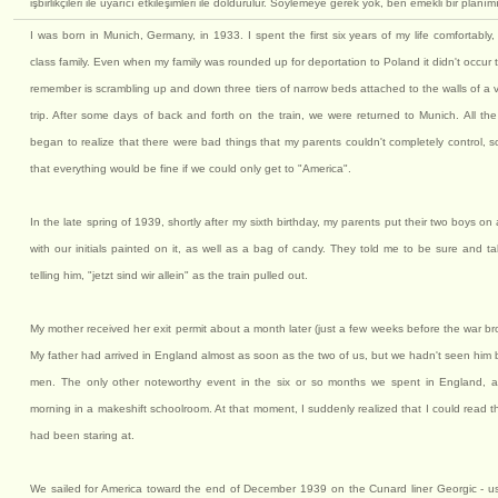
işbirlikçileri ile uyarıcı etkileşimleri ile doldurulur. Söylemeye gerek yok, ben emekli bir planım
I was born in Munich, Germany, in 1933. I spent the first six years of my life comfortably,
class family. Even when my family was rounded up for deportation to Poland it didn't occur 
remember is scrambling up and down three tiers of narrow beds attached to the walls of a v
trip. After some days of back and forth on the train, we were returned to Munich. All t
began to realize that there were bad things that my parents couldn't completely control, 
that everything would be fine if we could only get to "America".
In the late spring of 1939, shortly after my sixth birthday, my parents put their two boys o
with our initials painted on it, as well as a bag of candy. They told me to be sure and 
telling him, "jetzt sind wir allein" as the train pulled out.
My mother received her exit permit about a month later (just a few weeks before the war br
My father had arrived in England almost as soon as the two of us, but we hadn't seen him 
men. The only other noteworthy event in the six or so months we spent in England, a
morning in a makeshift schoolroom. At that moment, I suddenly realized that I could read 
had been staring at.
We sailed for America toward the end of December 1939 on the Cunard liner Georgic - usi