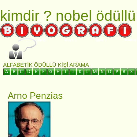
kimdir ?
nobel ödüllü
GİRİŞ
Rüya ?
Tabir ?
Kabus
ALFABETIK ÖDÜLLÜ KIŞI ARAMA
Arno Penzias