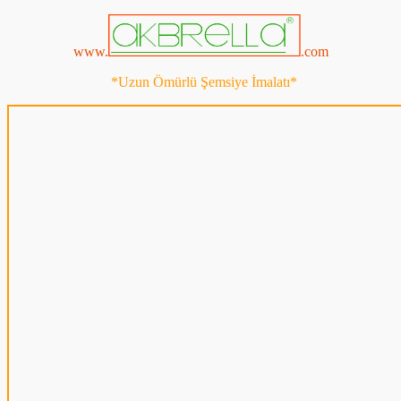
www.
.com
*Uzun Ömürlü Şemsiye İmalatı*