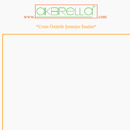
www.
.com
*Uzun Ömürlü Şemsiye İmalatı*