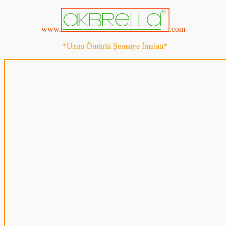
www.
.com
*Uzun Ömürlü Şemsiye İmalatı*